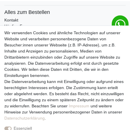
Alles zum Bestellen
Kontakt
Häufige Fragen
Zahlungsmöglichkeiten
Wir verwenden Cookies und ähnliche Technologien auf unserer
Versandbedingungen
Website und verarbeiten personenbezogene Daten von
Widerrufsrecht
Besucher:innen unserer Webseite (z.B. IP-Adresse), um z.B.
Inhalte und Anzeigen zu personalisieren, Medien von
Drittanbietern einzubinden oder Zugriffe auf unsere Website zu
Vertrag widerrufen
analysieren. Die Datenverarbeitung erfolgt erst durch gesetzte
Cookies. Wir teilen diese Daten mit Dritten, die wir in den
Über uns und unsere Kerzen
Einstellungen benennen.
Team
Die Datenverarbeitung kann mit Einwilligung oder aufgrund eines
Unternehmen / Philosophie
berechtigten Interesses erfolgen. Die Zustimmung kann erteilt
Kerzenpflege und Abbrennhinweise
oder abgelehnt werden. Es besteht das Recht, nicht einzuwilligen
Unsere Kerzenlieferanten
und die Einwilligung zu einem späteren Zeitpunkt zu ändern oder
zu widerrufen. Beachten Sie unser
Impressum
und weitere
Du erreichst uns von
Hinweise zur Verwendung personenbezogener Daten in unserer
Montag bis Freitag 10 bis 17 Uhr
Daten­schutz­erklärung
.
Essenziell