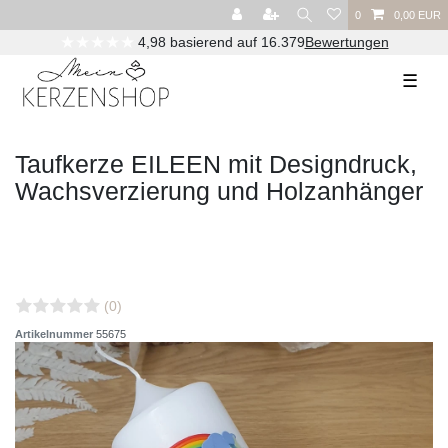
0
0,00 EUR
Versandkostenfrei ab 29,00€ (DE) / 90,00€ (AT)
☰
Taufkerze EILEEN mit Designdruck,
Wachsverzierung und Holzanhänger
(0)
Artikelnummer
55675