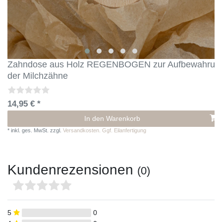
Zahndose aus Holz REGENBOGEN zur Aufbewahrun
der Milchzähne
14,95 € *
In den Warenkorb
*
inkl. ges. MwSt.
zzgl.
Versandkosten. Ggf. Eilanfertigung
Kundenrezensionen
(0)
5
0