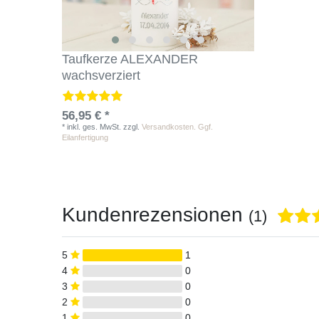
Taufkerze ALEXANDER
wachsverziert
56,95 € *
*
inkl. ges. MwSt.
zzgl.
Versandkosten. Ggf.
Eilanfertigung
Kundenrezensionen
(1)
5
1
4
0
3
0
2
0
1
0