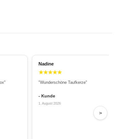
Nadine
All
★
★
★
★
★
★
ox"
"Wunderschöne Taufkerze"
"Wu
Sch
- Kunde
- T
1. August 2026
31. 
>