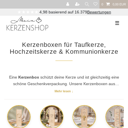
0
0,00 EUR
Versandkostenfrei ab 29,00€ (DE) / 90,00€ (AT)
☰
Kerzenboxen für Taufkerze,
Hochzeitskerze & Kommunionkerze
Eine
Kerzenbox
schützt deine Kerze und ist gleichzeitig eine
schöne Geschenkverpackung. Unsere Kerzenboxen aus
Holz
werden exklusiv für uns gefertigt – mit
Kordel
zum
Mehr lesen ↓
Tragen und praktischem
Schiebedeckel
. Ob zur Taufkerze,
Hochzeitskerze, Kommunion- oder Konfirmationskerze, zum
Geburtstag oder zu weiteren Anlässen: Unsere Boxen sind
mit
Name und Datum
bedruckt – die Uni-Variante gibt es
auch ganz ohne Aufdruck. Hier findet ihr eure passende