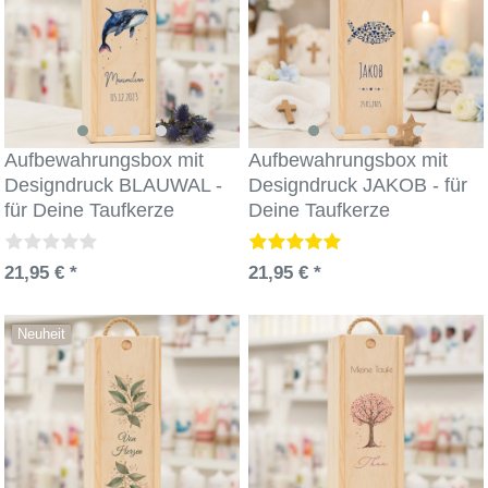
Aufbewahrungsbox mit
Aufbewahrungsbox mit
Designdruck BLAUWAL -
Designdruck JAKOB - für
für Deine Taufkerze
Deine Taufkerze
21,95 € *
21,95 € *
Neuheit