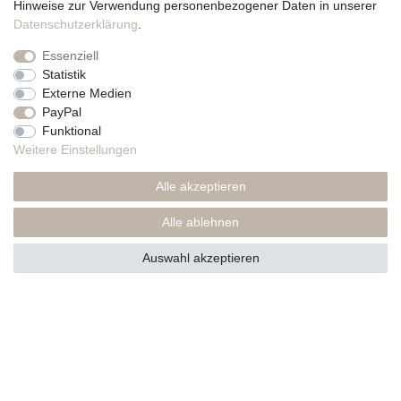
Hinweise zur Verwendung personenbezogener Daten in unserer
Daten­schutz­erklärung
.
Essenziell
Uni
Statistik
Externe Medien
Schlicht
, ganz ohne Aufdruck.
PayPal
Funktional
Uni-Box ansehen
Weitere Einstellungen
Alle akzeptieren
Alle ablehnen
Auswahl akzeptieren
Aus welchem Holz ist die Kerzenbox gefertigt?
Was ist der Unterschied zwischen der Uni-Box
und den anderen Varianten?
Eignet sich die Kerzenbox auch zum Versenden
der Kerze, z. B. als Geschenk per Post?