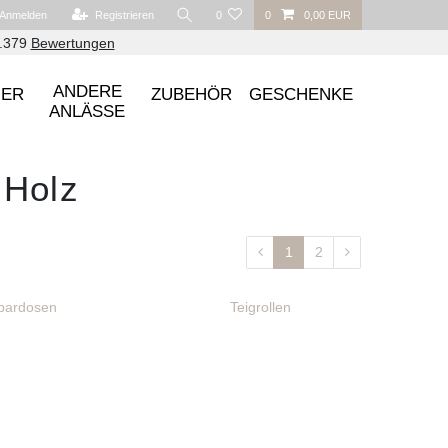
Anmelden
Registrieren
0
0
0,00 EUR
6.379
Bewertungen
ANDERE
UER
ZUBEHÖR
GESCHENKE
ANLÄSSE
 Holz
1
2