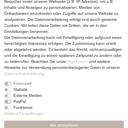
Widerrufsrecht
Besucher:innen unserer Webseite (z.B. IP-Adresse), um z.B.
Inhalte und Anzeigen zu personalisieren, Medien von
Drittanbietern einzubinden oder Zugriffe auf unsere Website zu
Vertrag widerrufen
analysieren. Die Datenverarbeitung erfolgt erst durch gesetzte
Cookies. Wir teilen diese Daten mit Dritten, die wir in den
Über uns und unsere Kerzen
Einstellungen benennen.
Team
Die Datenverarbeitung kann mit Einwilligung oder aufgrund eines
Unternehmen / Philosophie
berechtigten Interesses erfolgen. Die Zustimmung kann erteilt
Kerzenpflege und Abbrennhinweise
oder abgelehnt werden. Es besteht das Recht, nicht einzuwilligen
Unsere Kerzenlieferanten
und die Einwilligung zu einem späteren Zeitpunkt zu ändern oder
zu widerrufen. Beachten Sie unser
Impressum
und weitere
Du erreichst uns von
Hinweise zur Verwendung personenbezogener Daten in unserer
Montag bis Freitag 10 bis 17 Uhr
Daten­schutz­erklärung
.
Essenziell
Telefonisch und per Whatsapp
Statistik
erreichst Du uns unter:
Externe Medien
PayPal
+49 561 287 907 84
Funktional
Rechtliches
Weitere Einstellungen
Impressum
Alle akzeptieren
AGB