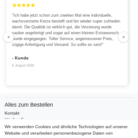
★
★
★
★
★
"Ich habe jetzt schon zum zweiten Mal eine individuelle,
wachsverzierte Kerze bestellt und bin wieder super zufrieden
damit. Die Qualität ist wirklich gut, die Verzierung wurde
sauber angefertigt und sogar auf einen kleinen Extrawunsch
1
<
>
wurde eingegangen. Toller Service, angemessener Preis,
zügige Anfertigung und Versand. So sollte es sein!"
- Kunde
5. August 2026
Alles zum Bestellen
Kontakt
Häufige Fragen
Zahlungsmöglichkeiten
Wir verwenden Cookies und ähnliche Technologien auf unserer
Versandbedingungen
Website und verarbeiten personenbezogene Daten von