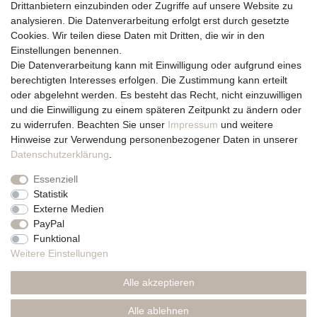
Drittanbietern einzubinden oder Zugriffe auf unsere Website zu
Vertrag widerrufen
analysieren. Die Datenverarbeitung erfolgt erst durch gesetzte
Cookies. Wir teilen diese Daten mit Dritten, die wir in den
Über uns und unsere Kerzen
Einstellungen benennen.
Team
Die Datenverarbeitung kann mit Einwilligung oder aufgrund eines
Unternehmen / Philosophie
berechtigten Interesses erfolgen. Die Zustimmung kann erteilt
Kerzenpflege und Abbrennhinweise
oder abgelehnt werden. Es besteht das Recht, nicht einzuwilligen
Unsere Kerzenlieferanten
und die Einwilligung zu einem späteren Zeitpunkt zu ändern oder
zu widerrufen. Beachten Sie unser
Impressum
und weitere
Du erreichst uns von
Hinweise zur Verwendung personenbezogener Daten in unserer
Montag bis Freitag 10 bis 17 Uhr
Daten­schutz­erklärung
.
Essenziell
Telefonisch und per Whatsapp
Statistik
erreichst Du uns unter:
Externe Medien
PayPal
+49 561 287 907 84
Funktional
Rechtliches
Weitere Einstellungen
Impressum
Alle akzeptieren
AGB
Datenschutzerklärung
Alle ablehnen
* Preise inkl. MwSt., zzgl. Versand(DE)