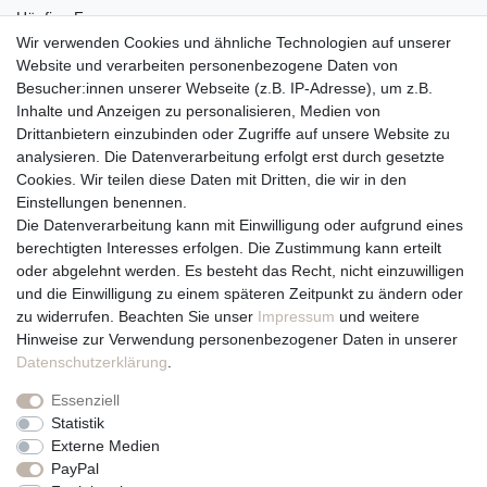
Häufige Fragen
Zahlungsmöglichkeiten
Wir verwenden Cookies und ähnliche Technologien auf unserer
Versandbedingungen
Website und verarbeiten personenbezogene Daten von
Widerrufsrecht
Besucher:innen unserer Webseite (z.B. IP-Adresse), um z.B.
Inhalte und Anzeigen zu personalisieren, Medien von
Drittanbietern einzubinden oder Zugriffe auf unsere Website zu
Vertrag widerrufen
analysieren. Die Datenverarbeitung erfolgt erst durch gesetzte
Cookies. Wir teilen diese Daten mit Dritten, die wir in den
Über uns und unsere Kerzen
Einstellungen benennen.
Team
Die Datenverarbeitung kann mit Einwilligung oder aufgrund eines
Unternehmen / Philosophie
berechtigten Interesses erfolgen. Die Zustimmung kann erteilt
Kerzenpflege und Abbrennhinweise
oder abgelehnt werden. Es besteht das Recht, nicht einzuwilligen
Unsere Kerzenlieferanten
und die Einwilligung zu einem späteren Zeitpunkt zu ändern oder
zu widerrufen. Beachten Sie unser
Impressum
und weitere
Du erreichst uns von
Hinweise zur Verwendung personenbezogener Daten in unserer
Montag bis Freitag 10 bis 17 Uhr
Daten­schutz­erklärung
.
Essenziell
Telefonisch und per Whatsapp
Statistik
erreichst Du uns unter:
Externe Medien
PayPal
+49 561 287 907 84