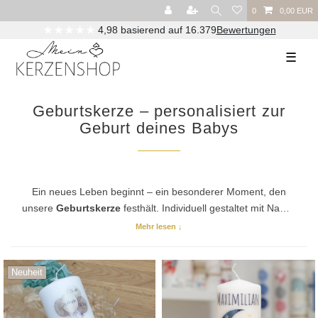
0
0,00 EUR
★★★★★
4,98 basierend auf 16.379
Bewertungen
☰
Geburtskerze – personalisiert zur
Geburt deines Babys
Ein neues Leben beginnt – ein besonderer Moment, den
unsere
Geburtskerze
festhält. Individuell gestaltet mit Name,
Geburtsdatum und Gewicht, für Jungen und Mädchen,
Mehr lesen ↓
liebevoll von Hand verziert in unserer Manufaktur in Kassel.
Ein persönliches Geschenk zur Geburt, das die junge Familie
Neuheit
noch lange begleitet. Jetzt Geburtskerze gestalten.