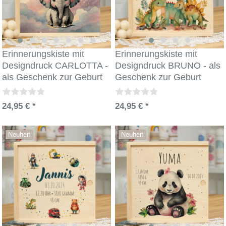
Erinnerungskiste mit
Erinnerungskiste mit
Designdruck CARLOTTA -
Designdruck BRUNO - als
als Geschenk zur Geburt
Geschenk zur Geburt
24,95 € *
24,95 € *
Neuheit
Neuheit