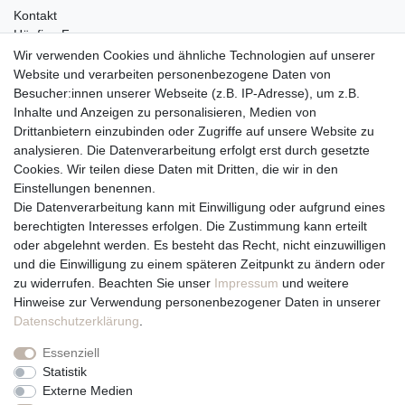
Kontakt
Häufige Fragen
Zahlungsmöglichkeiten
Wir verwenden Cookies und ähnliche Technologien auf unserer
Versandbedingungen
Website und verarbeiten personenbezogene Daten von
Widerrufsrecht
Besucher:innen unserer Webseite (z.B. IP-Adresse), um z.B.
Inhalte und Anzeigen zu personalisieren, Medien von
Drittanbietern einzubinden oder Zugriffe auf unsere Website zu
Vertrag widerrufen
analysieren. Die Datenverarbeitung erfolgt erst durch gesetzte
Cookies. Wir teilen diese Daten mit Dritten, die wir in den
Über uns und unsere Kerzen
Einstellungen benennen.
Team
Die Datenverarbeitung kann mit Einwilligung oder aufgrund eines
Unternehmen / Philosophie
berechtigten Interesses erfolgen. Die Zustimmung kann erteilt
Kerzenpflege und Abbrennhinweise
oder abgelehnt werden. Es besteht das Recht, nicht einzuwilligen
Unsere Kerzenlieferanten
und die Einwilligung zu einem späteren Zeitpunkt zu ändern oder
zu widerrufen. Beachten Sie unser
Impressum
und weitere
Du erreichst uns von
Hinweise zur Verwendung personenbezogener Daten in unserer
Montag bis Freitag 10 bis 17 Uhr
Daten­schutz­erklärung
.
Essenziell
Telefonisch und per Whatsapp
Statistik
erreichst Du uns unter:
Externe Medien