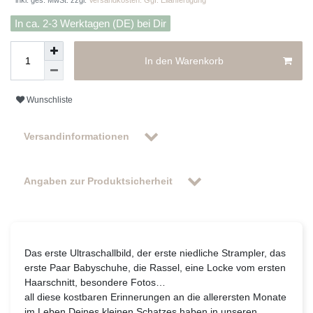
* inkl. ges. MwSt. zzgl.
Versandkosten. Ggf. Eilanfertigung
In ca. 2-3 Werktagen (DE) bei Dir
In den Warenkorb
Wunschliste
Versandinformationen
Angaben zur Produktsicherheit
Das erste Ultraschallbild, der erste niedliche Strampler, das
erste Paar Babyschuhe, die Rassel, eine Locke vom ersten
Haarschnitt, besondere Fotos…
all diese kostbaren Erinnerungen an die allerersten Monate
im Leben Deines kleinen Schatzes haben in unseren