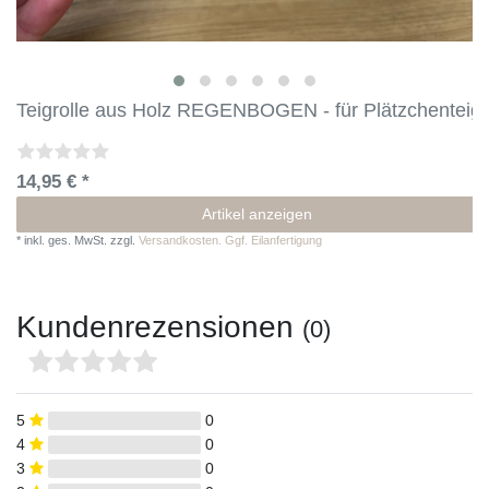
Teigrolle aus Holz REGENBOGEN - für Plätzchenteig
14,95 € *
Artikel anzeigen
*
inkl. ges. MwSt.
zzgl.
Versandkosten. Ggf. Eilanfertigung
Kundenrezensionen
(0)
5
0
4
0
3
0