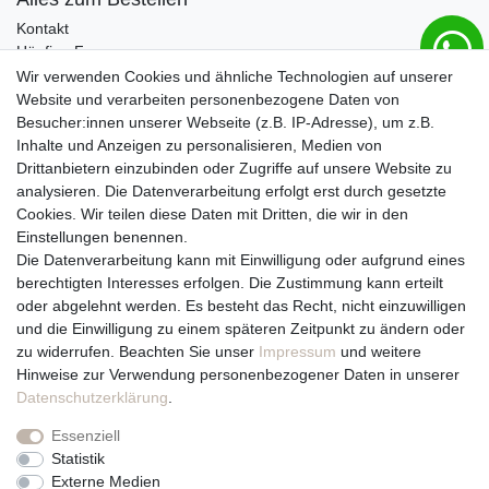
Kontakt
Häufige Fragen
Zahlungsmöglichkeiten
Wir verwenden Cookies und ähnliche Technologien auf unserer
Versandbedingungen
Website und verarbeiten personenbezogene Daten von
Widerrufsrecht
Besucher:innen unserer Webseite (z.B. IP-Adresse), um z.B.
Inhalte und Anzeigen zu personalisieren, Medien von
Drittanbietern einzubinden oder Zugriffe auf unsere Website zu
Vertrag widerrufen
analysieren. Die Datenverarbeitung erfolgt erst durch gesetzte
Cookies. Wir teilen diese Daten mit Dritten, die wir in den
Über uns und unsere Kerzen
Einstellungen benennen.
Team
Die Datenverarbeitung kann mit Einwilligung oder aufgrund eines
Unternehmen / Philosophie
berechtigten Interesses erfolgen. Die Zustimmung kann erteilt
Kerzenpflege und Abbrennhinweise
oder abgelehnt werden. Es besteht das Recht, nicht einzuwilligen
Unsere Kerzenlieferanten
und die Einwilligung zu einem späteren Zeitpunkt zu ändern oder
zu widerrufen. Beachten Sie unser
Impressum
und weitere
Du erreichst uns von
Hinweise zur Verwendung personenbezogener Daten in unserer
Montag bis Freitag 10 bis 17 Uhr
Daten­schutz­erklärung
.
Essenziell
Telefonisch und per Whatsapp
Statistik
erreichst Du uns unter:
Externe Medien