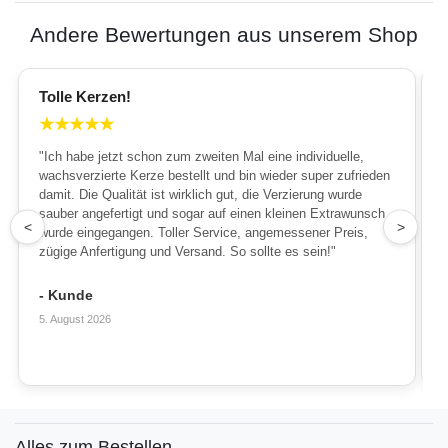
Andere Bewertungen aus unserem Shop
Tolle Kerzen!
★
★
★
★
★
"Ich habe jetzt schon zum zweiten Mal eine individuelle,
wachsverzierte Kerze bestellt und bin wieder super zufrieden
damit. Die Qualität ist wirklich gut, die Verzierung wurde
sauber angefertigt und sogar auf einen kleinen Extrawunsch
1
<
>
wurde eingegangen. Toller Service, angemessener Preis,
zügige Anfertigung und Versand. So sollte es sein!"
- Kunde
5. August 2026
Alles zum Bestellen