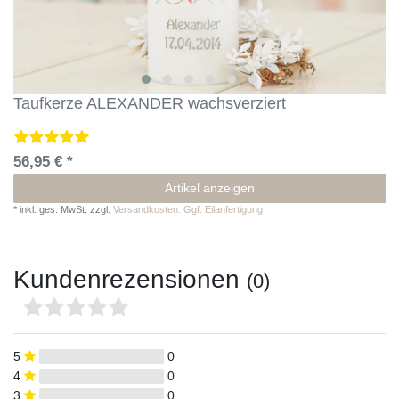
Taufkerze ALEXANDER wachsverziert
56,95 € *
Artikel anzeigen
*
inkl. ges. MwSt.
zzgl.
Versandkosten. Ggf. Eilanfertigung
Kundenrezensionen
(0)
5
0
4
0
3
0