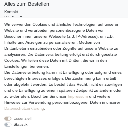
Alles zum Bestellen
Kontakt
Häufige Fragen
Zahlungsmöglichkeiten
Wir verwenden Cookies und ähnliche Technologien auf unserer
Versandbedingungen
Website und verarbeiten personenbezogene Daten von
Widerrufsrecht
Besucher:innen unserer Webseite (z.B. IP-Adresse), um z.B.
Inhalte und Anzeigen zu personalisieren, Medien von
Drittanbietern einzubinden oder Zugriffe auf unsere Website zu
Vertrag widerrufen
analysieren. Die Datenverarbeitung erfolgt erst durch gesetzte
Cookies. Wir teilen diese Daten mit Dritten, die wir in den
Über uns und unsere Kerzen
Einstellungen benennen.
Team
Die Datenverarbeitung kann mit Einwilligung oder aufgrund eines
Unternehmen / Philosophie
berechtigten Interesses erfolgen. Die Zustimmung kann erteilt
Kerzenpflege und Abbrennhinweise
oder abgelehnt werden. Es besteht das Recht, nicht einzuwilligen
Unsere Kerzenlieferanten
und die Einwilligung zu einem späteren Zeitpunkt zu ändern oder
zu widerrufen. Beachten Sie unser
Impressum
und weitere
Du erreichst uns von
Hinweise zur Verwendung personenbezogener Daten in unserer
Montag bis Freitag 10 bis 17 Uhr
Daten­schutz­erklärung
.
Essenziell
Telefonisch und per Whatsapp
Statistik