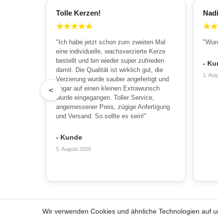
Tolle Kerzen!
Nad
★
★
★
★
★
★
★
"Ich habe jetzt schon zum zweiten Mal
"Wun
eine individuelle, wachsverzierte Kerze
bestellt und bin wieder super zufrieden
- Ku
damit. Die Qualität ist wirklich gut, die
1. Aug
Verzierung wurde sauber angefertigt und
sogar auf einen kleinen Extrawunsch
<
wurde eingegangen. Toller Service,
angemessener Preis, zügige Anfertigung
und Versand. So sollte es sein!"
- Kunde
5. August 2026
Wir verwenden Cookies und ähnliche Technologien auf 
Alles zum Bestellen
Über u