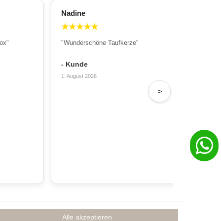
Nadine
All
★
★
★
★
★
★
ox"
"Wunderschöne Taufkerze"
"Wu
Sch
- Kunde
- T
1. August 2026
31. 
>
Alle akzeptieren
Rechtliches