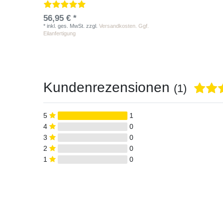
56,95 € *
*
inkl. ges. MwSt.
zzgl.
Versandkosten. Ggf.
Eilanfertigung
Kundenrezensionen
(1)
5
1
4
0
3
0
2
0
1
0