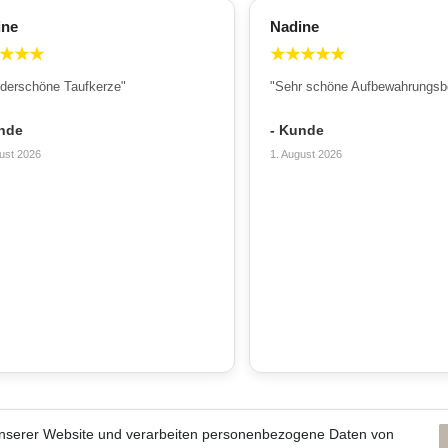
ine
Nadine
★
★
★
★
★
★
★
★
derschöne Taufkerze"
"Sehr schöne Aufbewahrungsb
nde
- Kunde
ust 2026
1. August 2026
unserer Website und verarbeiten personenbezogene Daten von
ns und unsere Kerzen
Du erreichst uns von