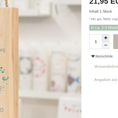
21,95 
Inhalt
1
Stück
* inkl. ges. MwSt. zzgl.
In ca. 2-3 Werk
Wunschliste
Versandinfo
Angaben zur 