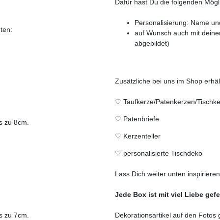
Dafür hast Du die folgenden Mögl
Personalisierung: Name u
nten:
auf Wunsch auch mit deinem
abgebildet)
Zusätzliche bei uns im Shop erhält
♡
Taufkerze/Patenkerzen/Tischk
♡
Patenbriefe
s zu 8cm.
♡
Kerzenteller
♡
personalisierte Tischdeko
Lass Dich weiter unten inspirieren
Jede Box ist mit viel Liebe gefer
s zu 7cm.
Dekorationsartikel auf den Fotos