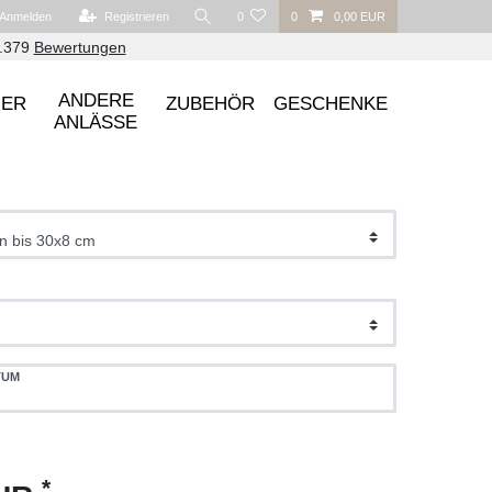
Anmelden
Registrieren
0
0
0,00 EUR
6.379
Bewertungen
ANDERE
UER
ZUBEHÖR
GESCHENKE
ANLÄSSE
TUM
*