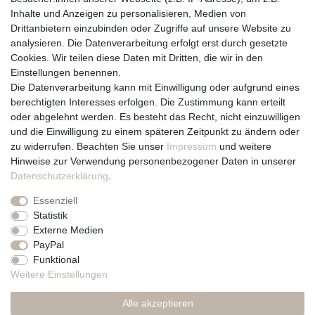
Inhalte und Anzeigen zu personalisieren, Medien von
Drittanbietern einzubinden oder Zugriffe auf unsere Website zu
Vertrag widerrufen
analysieren. Die Datenverarbeitung erfolgt erst durch gesetzte
Cookies. Wir teilen diese Daten mit Dritten, die wir in den
Über uns und unsere Kerzen
Einstellungen benennen.
Team
Die Datenverarbeitung kann mit Einwilligung oder aufgrund eines
Unternehmen / Philosophie
berechtigten Interesses erfolgen. Die Zustimmung kann erteilt
Kerzenpflege und Abbrennhinweise
oder abgelehnt werden. Es besteht das Recht, nicht einzuwilligen
Unsere Kerzenlieferanten
und die Einwilligung zu einem späteren Zeitpunkt zu ändern oder
zu widerrufen. Beachten Sie unser
Impressum
und weitere
Du erreichst uns von
Hinweise zur Verwendung personenbezogener Daten in unserer
Montag bis Freitag 10 bis 17 Uhr
Daten­schutz­erklärung
.
Essenziell
Telefonisch und per Whatsapp
Statistik
erreichst Du uns unter:
Externe Medien
PayPal
+49 561 287 907 84
Funktional
Rechtliches
Weitere Einstellungen
Impressum
Alle akzeptieren
AGB