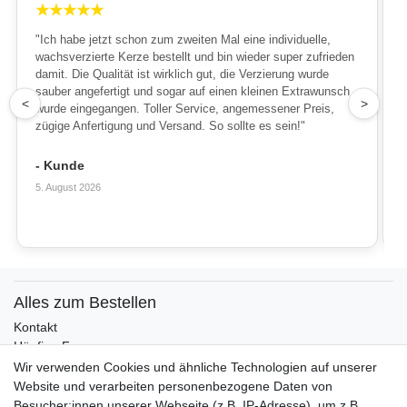
★
★
★
★
★
"Ich habe jetzt schon zum zweiten Mal eine individuelle,
wachsverzierte Kerze bestellt und bin wieder super zufrieden
damit. Die Qualität ist wirklich gut, die Verzierung wurde
sauber angefertigt und sogar auf einen kleinen Extrawunsch
1
<
>
wurde eingegangen. Toller Service, angemessener Preis,
zügige Anfertigung und Versand. So sollte es sein!"
- Kunde
5. August 2026
Alles zum Bestellen
Kontakt
Häufige Fragen
Zahlungsmöglichkeiten
Wir verwenden Cookies und ähnliche Technologien auf unserer
Versandbedingungen
Website und verarbeiten personenbezogene Daten von
Widerrufsrecht
Besucher:innen unserer Webseite (z.B. IP-Adresse), um z.B.