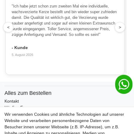
"Ich habe jetzt schon zum zweiten Mal eine individuelle,
wachsverzierte Kerze bestellt und bin wieder super zufrieden
damit. Die Qualität ist wirklich gut, die Verzierung wurde
sauber angefertigt und sogar auf einen kleinen Extrawunsch
1
<
>
wurde eingegangen. Toller Service, angemessener Preis,
zügige Anfertigung und Versand. So sollte es sein!"
- Kunde
5. August 2026
Alles zum Bestellen
Kontakt
Häufige Fragen
Zahlungsmöglichkeiten
Wir verwenden Cookies und ähnliche Technologien auf unserer
Versandbedingungen
Website und verarbeiten personenbezogene Daten von
Widerrufsrecht
Besucher:innen unserer Webseite (z.B. IP-Adresse), um z.B.
Inhalte und Anzeigen zu personalisieren, Medien von