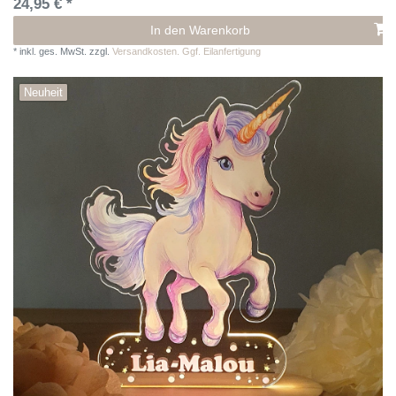
24,95 € *
In den Warenkorb
*
inkl. ges. MwSt.
zzgl.
Versandkosten. Ggf. Eilanfertigung
Neuheit