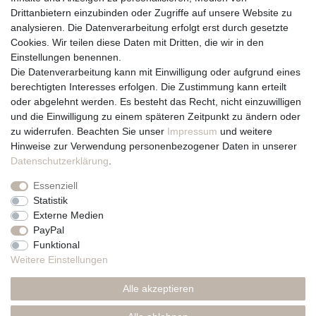
Drittanbietern einzubinden oder Zugriffe auf unsere Website zu
Vertrag widerrufen
analysieren. Die Datenverarbeitung erfolgt erst durch gesetzte
Cookies. Wir teilen diese Daten mit Dritten, die wir in den
Über uns und unsere Kerzen
Einstellungen benennen.
Team
Die Datenverarbeitung kann mit Einwilligung oder aufgrund eines
Unternehmen / Philosophie
berechtigten Interesses erfolgen. Die Zustimmung kann erteilt
Kerzenpflege und Abbrennhinweise
oder abgelehnt werden. Es besteht das Recht, nicht einzuwilligen
Unsere Kerzenlieferanten
und die Einwilligung zu einem späteren Zeitpunkt zu ändern oder
zu widerrufen. Beachten Sie unser
Impressum
und weitere
Du erreichst uns von
Hinweise zur Verwendung personenbezogener Daten in unserer
Montag bis Freitag 10 bis 17 Uhr
Daten­schutz­erklärung
.
Essenziell
Telefonisch und per Whatsapp
Statistik
erreichst Du uns unter:
Externe Medien
PayPal
+49 561 287 907 84
Funktional
Rechtliches
Weitere Einstellungen
Impressum
Alle akzeptieren
AGB
Datenschutzerklärung