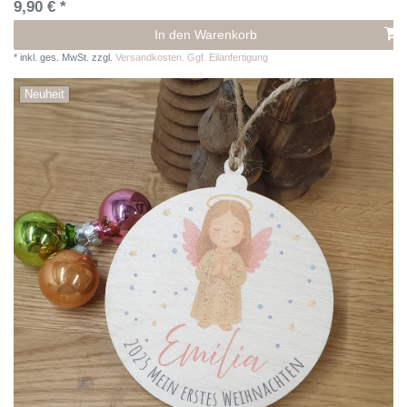
9,90 € *
In den Warenkorb
*
inkl. ges. MwSt.
zzgl.
Versandkosten. Ggf. Eilanfertigung
Neuheit