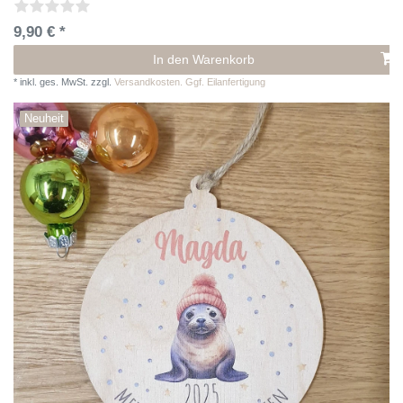
9,90 € *
In den Warenkorb
*
inkl. ges. MwSt.
zzgl.
Versandkosten. Ggf. Eilanfertigung
Neuheit