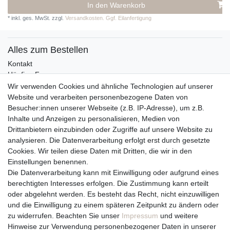
In den Warenkorb
*
inkl. ges. MwSt.
zzgl.
Versandkosten. Ggf. Eilanfertigung
Alles zum Bestellen
Kontakt
Häufige Fragen
Zahlungsmöglichkeiten
Wir verwenden Cookies und ähnliche Technologien auf unserer
Versandbedingungen
Website und verarbeiten personenbezogene Daten von
Widerrufsrecht
Besucher:innen unserer Webseite (z.B. IP-Adresse), um z.B.
Inhalte und Anzeigen zu personalisieren, Medien von
Drittanbietern einzubinden oder Zugriffe auf unsere Website zu
Vertrag widerrufen
analysieren. Die Datenverarbeitung erfolgt erst durch gesetzte
Cookies. Wir teilen diese Daten mit Dritten, die wir in den
Über uns und unsere Kerzen
Einstellungen benennen.
Team
Die Datenverarbeitung kann mit Einwilligung oder aufgrund eines
Unternehmen / Philosophie
berechtigten Interesses erfolgen. Die Zustimmung kann erteilt
Kerzenpflege und Abbrennhinweise
oder abgelehnt werden. Es besteht das Recht, nicht einzuwilligen
Unsere Kerzenlieferanten
und die Einwilligung zu einem späteren Zeitpunkt zu ändern oder
zu widerrufen. Beachten Sie unser
Impressum
und weitere
Du erreichst uns von
Hinweise zur Verwendung personenbezogener Daten in unserer