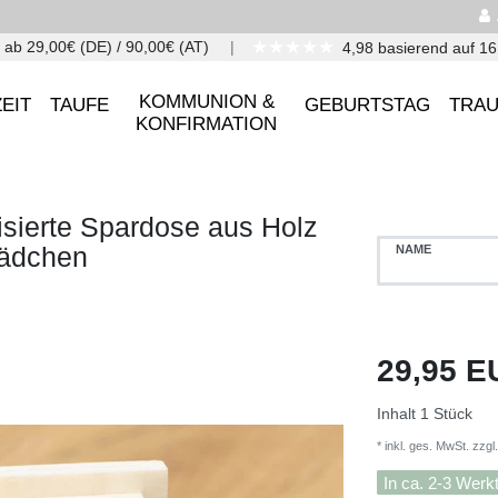
★★★★★
 ab 29,00€ (DE) / 90,00€ (AT)
4,98 basierend auf 1
KOMMUNION &
EIT
TAUFE
GEBURTSTAG
TRA
KONFIRMATION
sierte Spardose aus Holz
Mädchen
NAME
29,95 
Inhalt
1
Stück
* inkl. ges. MwSt. zzgl.
In ca. 2-3 Werk