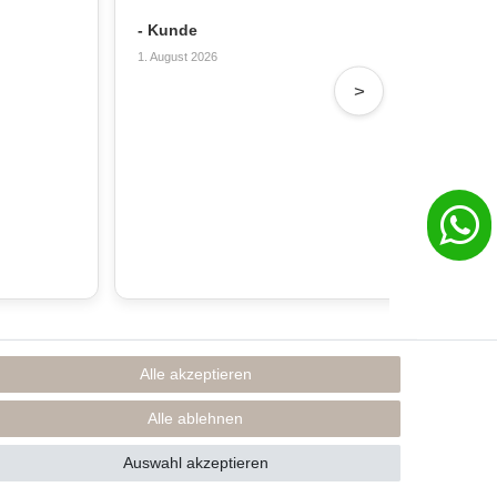
Sch
- Kunde
- T
1. August 2026
31. 
>
Alle akzeptieren
Rechtliches
Impressum
Alle ablehnen
AGB
Datenschutzerklärung
Auswahl akzeptieren
* Preise inkl. MwSt., zzgl. Versand(DE)