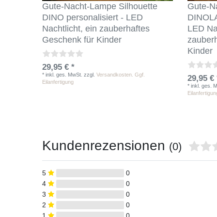
Gute-Nacht-Lampe Silhouette
Gute-N
DINO personalisiert - LED
DINOLAN
Nachtlicht, ein zauberhaftes
LED Nac
Geschenk für Kinder
zauberh
Kinder
29,95 € *
*
inkl. ges. MwSt.
zzgl.
Versandkosten. Ggf.
29,95 € 
Eilanfertigung
*
inkl. ges. 
Eilanfertigun
Kundenrezensionen
(0)
5
0
4
0
3
0
2
0
1
0