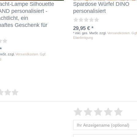
acht-Lampe Silhouette
Spardose Würfel DINO
D personalisiert -
personalisiert
htlicht, ein
aftes Geschenk für
29,95 € *
*
inkl. ges. MwSt.
zzgl.
Versandkosten. Ggf
Eilanfertigung
*
MwSt.
zzgl.
Versandkosten. Ggf.
g