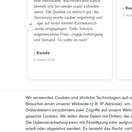
eine individuelle, wachsverzierte Kerze
bestellt und bin wieder super zufrieden
- Ku
damit. Die Qualität ist wirklich gut, die
1. Aug
Verzierung wurde sauber angefertigt und
sogar auf einen kleinen Extrawunsch
<
wurde eingegangen. Toller Service,
angemessener Preis, zügige Anfertigung
und Versand. So sollte es sein!"
- Kunde
5. August 2026
Wir verwenden Cookies und ähnliche Technologien auf 
Alles zum Bestellen
Über u
Besucher:innen unserer Webseite (z.B. IP-Adresse), um z
Kontakt
Team
Drittanbietern einzubinden oder Zugriffe auf unsere Webs
Häufige Fragen
Unterneh
gesetzte Cookies. Wir teilen diese Daten mit Dritten, die
Zahlungsmöglichkeiten
Kerzenpf
Die Datenverarbeitung kann mit Einwilligung oder aufgru
Versandbedingungen
Unsere Ke
erteilt oder abgelehnt werden. Es besteht das Recht, nich