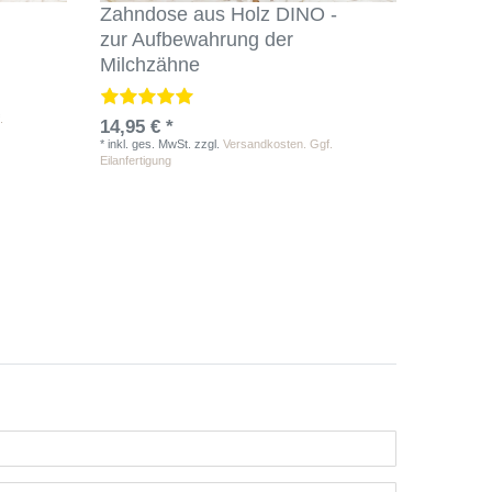
Zahndose aus Holz DINO -
zur Aufbewahrung der
Milchzähne
.
14,95 € *
*
inkl. ges. MwSt.
zzgl.
Versandkosten. Ggf.
Eilanfertigung