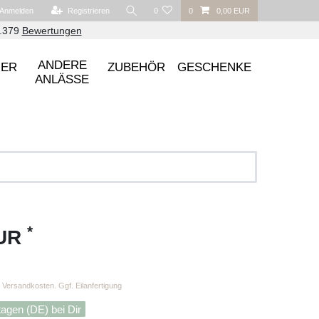
Anmelden
Registrieren
0
0
0,00 EUR
6.379
Bewertungen
ANDERE
UER
ZUBEHÖR
GESCHENKE
ANLÄSSE
*
EUR
Versandkosten. Ggf. Eilanfertigung
tagen (DE) bei Dir