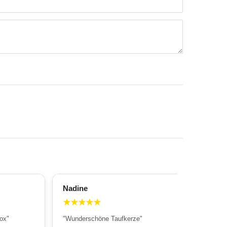
Nadine
All
★
★
★
★
★
★
ox"
"Wunderschöne Taufkerze"
"Wu