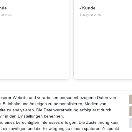
nde
- Kunde
ust 2026
1. August 2026
unserer Website und verarbeiten personenbezogene Daten von
ns und unsere Kerzen
Du erreichst uns von
.B. Inhalte und Anzeigen zu personalisieren, Medien von
Montag bis Freitag 10 bis 17 Uhr
ite zu analysieren. Die Datenverarbeitung erfolgt erst durch
men / Philosophie
 wir in den Einstellungen benennen.
lege und Abbrennhinweise
Telefonisch und per Whatsapp
nd eines berechtigten Interesses erfolgen. Die Zustimmung kann
rzenlieferanten
t einzuwilligen und die Einwilligung zu einem späteren Zeitpunkt
erreichst Du uns unter: