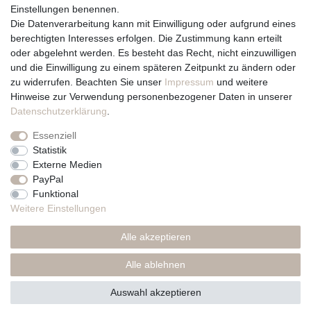
Einstellungen benennen.
Team
Die Datenverarbeitung kann mit Einwilligung oder aufgrund eines
Unternehmen / Philosophie
berechtigten Interesses erfolgen. Die Zustimmung kann erteilt
Kerzenpflege und Abbrennhinweise
oder abgelehnt werden. Es besteht das Recht, nicht einzuwilligen
Unsere Kerzenlieferanten
und die Einwilligung zu einem späteren Zeitpunkt zu ändern oder
zu widerrufen. Beachten Sie unser
Impressum
und weitere
Du erreichst uns von
Hinweise zur Verwendung personenbezogener Daten in unserer
Montag bis Freitag 10 bis 17 Uhr
Daten­schutz­erklärung
.
Essenziell
Telefonisch und per Whatsapp
Statistik
erreichst Du uns unter:
Externe Medien
PayPal
+49 561 287 907 84
Funktional
Rechtliches
Weitere Einstellungen
Impressum
Alle akzeptieren
AGB
Datenschutzerklärung
Alle ablehnen
* Preise inkl. MwSt., zzgl. Versand(DE)
Auswahl akzeptieren