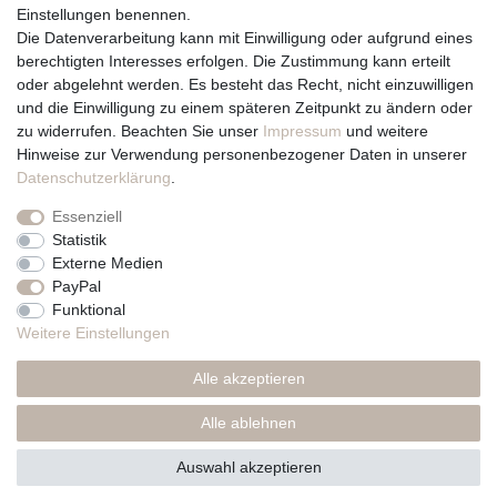
Einstellungen benennen.
Team
Die Datenverarbeitung kann mit Einwilligung oder aufgrund eines
Unternehmen / Philosophie
berechtigten Interesses erfolgen. Die Zustimmung kann erteilt
Kerzenpflege und Abbrennhinweise
oder abgelehnt werden. Es besteht das Recht, nicht einzuwilligen
Unsere Kerzenlieferanten
und die Einwilligung zu einem späteren Zeitpunkt zu ändern oder
zu widerrufen. Beachten Sie unser
Impressum
und weitere
Du erreichst uns von
Hinweise zur Verwendung personenbezogener Daten in unserer
Montag bis Freitag 10 bis 17 Uhr
Daten­schutz­erklärung
.
Essenziell
Telefonisch und per Whatsapp
Statistik
erreichst Du uns unter:
Externe Medien
PayPal
+49 561 287 907 84
Funktional
Rechtliches
Weitere Einstellungen
Impressum
Alle akzeptieren
AGB
Datenschutzerklärung
Alle ablehnen
* Preise inkl. MwSt., zzgl. Versand(DE)
Auswahl akzeptieren