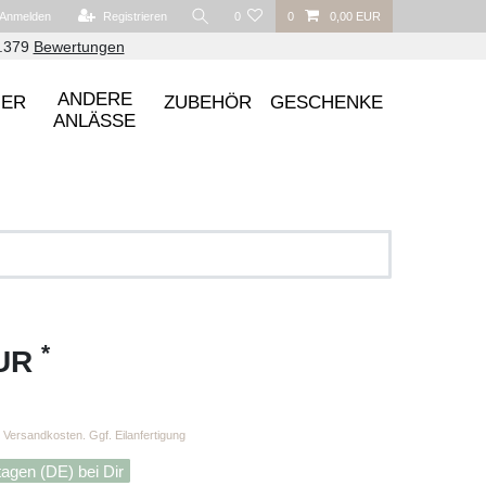
Anmelden
Registrieren
0
0
0,00 EUR
6.379
Bewertungen
ANDERE
UER
ZUBEHÖR
GESCHENKE
ANLÄSSE
*
EUR
Versandkosten. Ggf. Eilanfertigung
tagen (DE) bei Dir