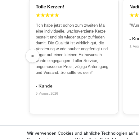
Tolle Kerzen!
Nad
★
★
★
★
★
★
★
"Ich habe jetzt schon zum zweiten Mal
"Wun
eine individuelle, wachsverzierte Kerze
bestellt und bin wieder super zufrieden
- Ku
damit. Die Qualität ist wirklich gut, die
1. Aug
Verzierung wurde sauber angefertigt und
sogar auf einen kleinen Extrawunsch
<
wurde eingegangen. Toller Service,
angemessener Preis, zügige Anfertigung
und Versand. So sollte es sein!"
- Kunde
5. August 2026
Wir verwenden Cookies und ähnliche Technologien auf 
Alles zum Bestellen
Über u