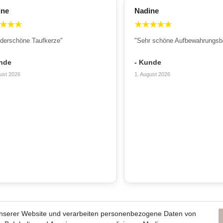
ine
Nadine
★
★
★
★
★
★
★
★
derschöne Taufkerze"
"Sehr schöne Aufbewahrungsb
nde
- Kunde
ust 2026
1. August 2026
unserer Website und verarbeiten personenbezogene Daten von
ns und unsere Kerzen
Du erreichst uns von