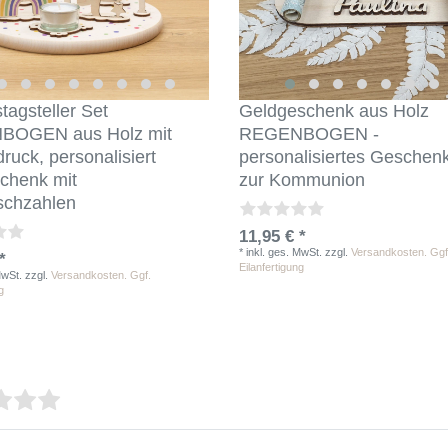
tagsteller Set
Geldgeschenk aus Holz
OGEN aus Holz mit
REGENBOGEN -
ruck, personalisiert
personalisiertes Geschen
chenk mit
zur Kommunion
schzahlen
11,95 € *
*
inkl. ges. MwSt.
zzgl.
Versandkosten. Ggf
*
Eilanfertigung
MwSt.
zzgl.
Versandkosten. Ggf.
g