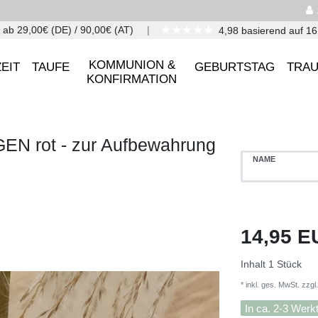
★★★★★
 ab 29,00€ (DE) / 90,00€ (AT)
4,98 basierend auf 1
KOMMUNION &
EIT
TAUFE
GEBURTSTAG
TRA
KONFIRMATION
N rot - zur Aufbewahrung
NAME
14,95 
Inhalt
1
Stück
* inkl. ges. MwSt. zzgl.
In ca. 2-3 Werk