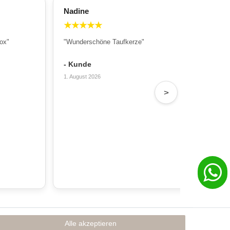
Nadine
All
★
★
★
★
★
★
ox"
"Wunderschöne Taufkerze"
"Wu
Sch
- Kunde
- T
1. August 2026
31. 
>
Alle akzeptieren
Rechtliches