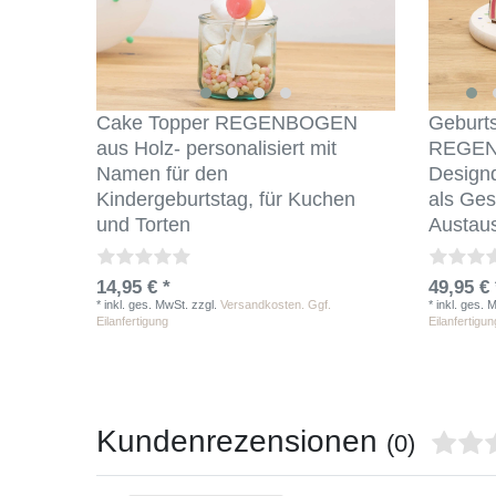
Cake Topper REGENBOGEN
Geburts
aus Holz- personalisiert mit
REGENB
Namen für den
Designd
Kindergeburtstag, für Kuchen
als Ges
und Torten
Austau
14,95 € *
49,95 € 
*
inkl. ges. MwSt.
zzgl.
Versandkosten. Ggf.
*
inkl. ges. 
Eilanfertigung
Eilanfertigun
Kundenrezensionen
(0)