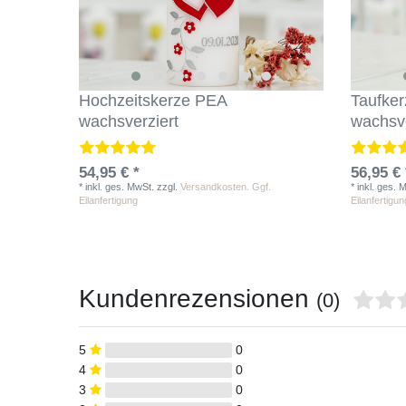
Hochzeitskerze PEA
Taufke
wachsverziert
wachsve
54,95 € *
56,95 € 
*
inkl. ges. MwSt.
zzgl.
Versandkosten. Ggf.
*
inkl. ges. 
Eilanfertigung
Eilanfertigun
Kundenrezensionen
(0)
5
0
4
0
3
0