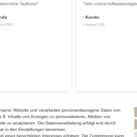
derschöne Taufkerze"
"Sehr schöne Aufbewahrungsb
nde
- Kunde
ust 2026
1. August 2026
unserer Website und verarbeiten personenbezogene Daten von
ns und unsere Kerzen
Du erreichst uns von
.B. Inhalte und Anzeigen zu personalisieren, Medien von
Montag bis Freitag 10 bis 17 Uhr
ite zu analysieren. Die Datenverarbeitung erfolgt erst durch
men / Philosophie
 wir in den Einstellungen benennen.
lege und Abbrennhinweise
Telefonisch und per Whatsapp
nd eines berechtigten Interesses erfolgen. Die Zustimmung kann