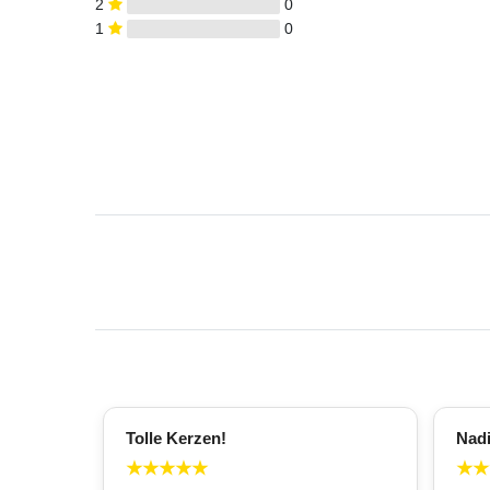
2
0
1
0
Tolle Kerzen!
Nad
★
★
★
★
★
★
★