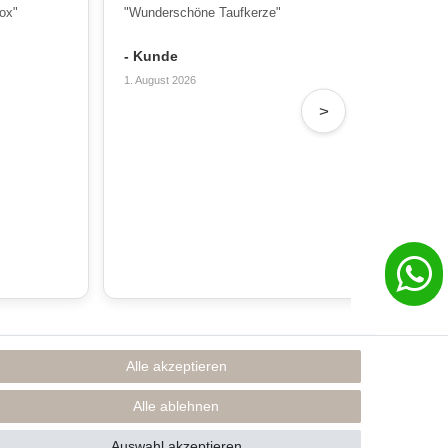
ox"
"Wunderschöne Taufkerze"
"Wu
Sch
- Kunde
- T
1. August 2026
31. 
>
Alle akzeptieren
Rechtliches
Impressum
Alle ablehnen
AGB
Datenschutzerklärung
Auswahl akzeptieren