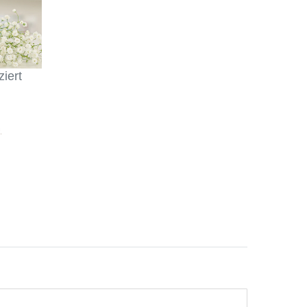
iert
.