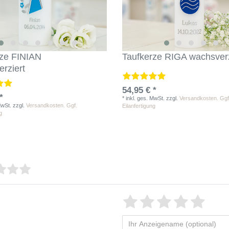
rze FINIAN
Taufkerze RIGA wachsverz
rziert
54,95 € *
*
*
inkl. ges. MwSt.
zzgl.
Versandkosten. Ggf
MwSt.
zzgl.
Versandkosten. Ggf.
Eilanfertigung
g