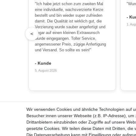
"Ich habe jetzt schon zum zweiten Mal
"Wun
eine individuelle, wachsverzierte Kerze
bestellt und bin wieder super zufrieden
- Ku
damit. Die Qualität ist wirklich gut, die
1. Aug
Verzierung wurde sauber angefertigt und
sogar auf einen kleinen Extrawunsch
<
wurde eingegangen. Toller Service,
angemessener Preis, zügige Anfertigung
und Versand. So sollte es sein!"
- Kunde
5. August 2026
Wir verwenden Cookies und ähnliche Technologien auf 
Alles zum Bestellen
Über u
Besucher:innen unserer Webseite (z.B. IP-Adresse), um z
Kontakt
Team
Drittanbietern einzubinden oder Zugriffe auf unsere Webs
Häufige Fragen
Unterneh
gesetzte Cookies. Wir teilen diese Daten mit Dritten, die
Zahlungsmöglichkeiten
Kerzenpf
Die Datenverarbeitung kann mit Einwilligung oder aufgru