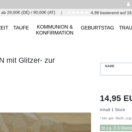
★★★★★
 ab 29,00€ (DE) / 90,00€ (AT)
4,98 basierend auf 1
KOMMUNION &
EIT
TAUFE
GEBURTSTAG
TRA
KONFIRMATION
mit Glitzer- zur
NAME
14,95 
Inhalt
1
Stück
* inkl. ges. MwSt. zzgl.
In ca. 2-3 Werk