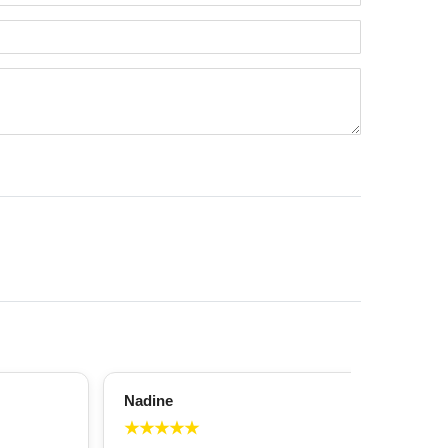
Nadine
All
★
★
★
★
★
★