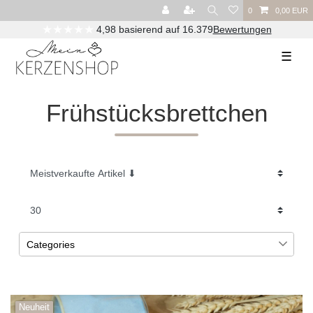
0
0,00 EUR
★★★★★
4,98 basierend auf 16.379
Bewertungen
☰
Frühstücksbrettchen
Categories
Geburtstag
2
Geschenke aus Holz
2
Neuheit
Frühstücksbrettchen
2