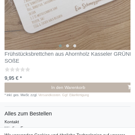
Frühstücksbrettchen aus Ahornholz Kasseler GRÜNE
SOßE
9,95 € *
In den Warenkorb
*
inkl. ges. MwSt.
zzgl.
Versandkosten. Ggf. Eilanfertigung
Alles zum Bestellen
Kontakt
Häufige Fragen
Zahlungsmöglichkeiten