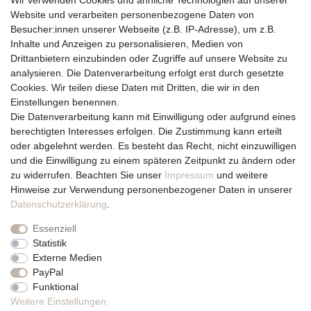
Wir verwenden Cookies und ähnliche Technologien auf unserer
Versandbedingungen
Website und verarbeiten personenbezogene Daten von
Widerrufsrecht
Besucher:innen unserer Webseite (z.B. IP-Adresse), um z.B.
Inhalte und Anzeigen zu personalisieren, Medien von
Drittanbietern einzubinden oder Zugriffe auf unsere Website zu
Vertrag widerrufen
analysieren. Die Datenverarbeitung erfolgt erst durch gesetzte
Cookies. Wir teilen diese Daten mit Dritten, die wir in den
Über uns und unsere Kerzen
Einstellungen benennen.
Team
Die Datenverarbeitung kann mit Einwilligung oder aufgrund eines
Unternehmen / Philosophie
berechtigten Interesses erfolgen. Die Zustimmung kann erteilt
Kerzenpflege und Abbrennhinweise
oder abgelehnt werden. Es besteht das Recht, nicht einzuwilligen
Unsere Kerzenlieferanten
und die Einwilligung zu einem späteren Zeitpunkt zu ändern oder
zu widerrufen. Beachten Sie unser
Impressum
und weitere
Du erreichst uns von
Hinweise zur Verwendung personenbezogener Daten in unserer
Montag bis Freitag 10 bis 17 Uhr
Daten­schutz­erklärung
.
Essenziell
Telefonisch und per Whatsapp
Statistik
erreichst Du uns unter:
Externe Medien
PayPal
+49 561 287 907 84
Funktional
Rechtliches
Weitere Einstellungen