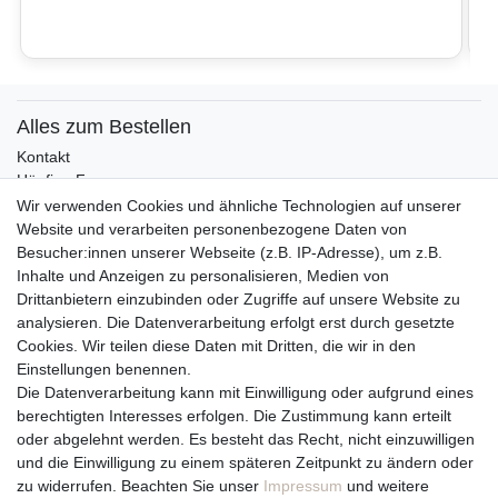
Alles zum Bestellen
Kontakt
Häufige Fragen
Zahlungsmöglichkeiten
Wir verwenden Cookies und ähnliche Technologien auf unserer
Versandbedingungen
Website und verarbeiten personenbezogene Daten von
Widerrufsrecht
Besucher:innen unserer Webseite (z.B. IP-Adresse), um z.B.
Inhalte und Anzeigen zu personalisieren, Medien von
Drittanbietern einzubinden oder Zugriffe auf unsere Website zu
Vertrag widerrufen
analysieren. Die Datenverarbeitung erfolgt erst durch gesetzte
Cookies. Wir teilen diese Daten mit Dritten, die wir in den
Über uns und unsere Kerzen
Einstellungen benennen.
Team
Die Datenverarbeitung kann mit Einwilligung oder aufgrund eines
Unternehmen / Philosophie
berechtigten Interesses erfolgen. Die Zustimmung kann erteilt
Kerzenpflege und Abbrennhinweise
oder abgelehnt werden. Es besteht das Recht, nicht einzuwilligen
Unsere Kerzenlieferanten
und die Einwilligung zu einem späteren Zeitpunkt zu ändern oder
zu widerrufen. Beachten Sie unser
Impressum
und weitere
Du erreichst uns von