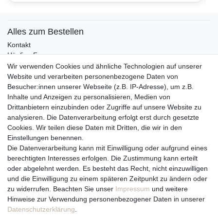
Alles zum Bestellen
Kontakt
Häufige Fragen
Zahlungsmöglichkeiten
Wir verwenden Cookies und ähnliche Technologien auf unserer
Versandbedingungen
Website und verarbeiten personenbezogene Daten von
Widerrufsrecht
Besucher:innen unserer Webseite (z.B. IP-Adresse), um z.B.
Inhalte und Anzeigen zu personalisieren, Medien von
Drittanbietern einzubinden oder Zugriffe auf unsere Website zu
Vertrag widerrufen
analysieren. Die Datenverarbeitung erfolgt erst durch gesetzte
Cookies. Wir teilen diese Daten mit Dritten, die wir in den
Über uns und unsere Kerzen
Einstellungen benennen.
Team
Die Datenverarbeitung kann mit Einwilligung oder aufgrund eines
Unternehmen / Philosophie
berechtigten Interesses erfolgen. Die Zustimmung kann erteilt
Kerzenpflege und Abbrennhinweise
oder abgelehnt werden. Es besteht das Recht, nicht einzuwilligen
Unsere Kerzenlieferanten
und die Einwilligung zu einem späteren Zeitpunkt zu ändern oder
zu widerrufen. Beachten Sie unser
Impressum
und weitere
Du erreichst uns von
Hinweise zur Verwendung personenbezogener Daten in unserer
Montag bis Freitag 10 bis 17 Uhr
Daten­schutz­erklärung
.