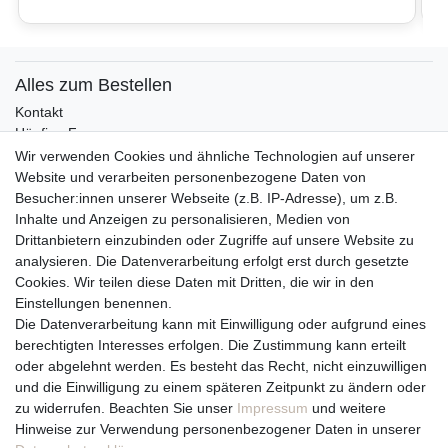
Alles zum Bestellen
Kontakt
Häufige Fragen
Zahlungsmöglichkeiten
Wir verwenden Cookies und ähnliche Technologien auf unserer
Versandbedingungen
Website und verarbeiten personenbezogene Daten von
Widerrufsrecht
Besucher:innen unserer Webseite (z.B. IP-Adresse), um z.B.
Inhalte und Anzeigen zu personalisieren, Medien von
Drittanbietern einzubinden oder Zugriffe auf unsere Website zu
Vertrag widerrufen
analysieren. Die Datenverarbeitung erfolgt erst durch gesetzte
Cookies. Wir teilen diese Daten mit Dritten, die wir in den
Über uns und unsere Kerzen
Einstellungen benennen.
Team
Die Datenverarbeitung kann mit Einwilligung oder aufgrund eines
Unternehmen / Philosophie
berechtigten Interesses erfolgen. Die Zustimmung kann erteilt
Kerzenpflege und Abbrennhinweise
oder abgelehnt werden. Es besteht das Recht, nicht einzuwilligen
Unsere Kerzenlieferanten
und die Einwilligung zu einem späteren Zeitpunkt zu ändern oder
zu widerrufen. Beachten Sie unser
Impressum
und weitere
Du erreichst uns von
Hinweise zur Verwendung personenbezogener Daten in unserer
Montag bis Freitag 10 bis 17 Uhr