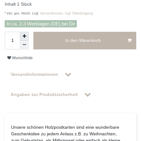
Inhalt
1
Stück
* inkl. ges. MwSt. zzgl.
Versandkosten. Ggf. Eilanfertigung
In ca. 2-3 Werktagen (DE) bei Dir
In den Warenkorb
Wunschliste
Versandinformationen
Angaben zur Produktsicherheit
Unsere schönen Holzpostkarten sind eine wunderbare
Geschenkidee zu jedem Anlass z.B. zu Weihnachten,
zum Geburtstag, als Mitbringsel oder einfach als kleine