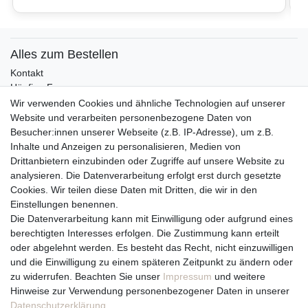
Alles zum Bestellen
Kontakt
Häufige Fragen
Zahlungsmöglichkeiten
Wir verwenden Cookies und ähnliche Technologien auf unserer
Versandbedingungen
Website und verarbeiten personenbezogene Daten von
Widerrufsrecht
Besucher:innen unserer Webseite (z.B. IP-Adresse), um z.B.
Inhalte und Anzeigen zu personalisieren, Medien von
Drittanbietern einzubinden oder Zugriffe auf unsere Website zu
Vertrag widerrufen
analysieren. Die Datenverarbeitung erfolgt erst durch gesetzte
Cookies. Wir teilen diese Daten mit Dritten, die wir in den
Über uns und unsere Kerzen
Einstellungen benennen.
Team
Die Datenverarbeitung kann mit Einwilligung oder aufgrund eines
Unternehmen / Philosophie
berechtigten Interesses erfolgen. Die Zustimmung kann erteilt
Kerzenpflege und Abbrennhinweise
oder abgelehnt werden. Es besteht das Recht, nicht einzuwilligen
Unsere Kerzenlieferanten
und die Einwilligung zu einem späteren Zeitpunkt zu ändern oder
zu widerrufen. Beachten Sie unser
Impressum
und weitere
Du erreichst uns von
Hinweise zur Verwendung personenbezogener Daten in unserer
Montag bis Freitag 10 bis 17 Uhr
Daten­schutz­erklärung
.