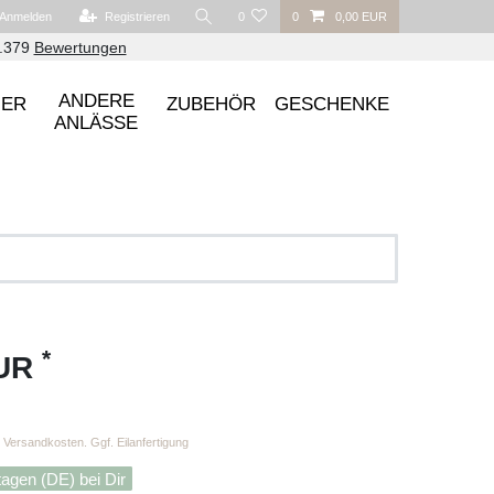
Anmelden
Registrieren
0
0
0,00 EUR
6.379
Bewertungen
ANDERE
UER
ZUBEHÖR
GESCHENKE
ANLÄSSE
*
EUR
Versandkosten. Ggf. Eilanfertigung
tagen (DE) bei Dir