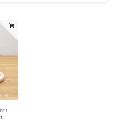
mit
t