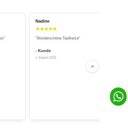
Nadine
All
★
★
★
★
★
★
ox"
"Wunderschöne Taufkerze"
"Wu
Sch
- Kunde
- T
1. August 2026
31. 
>