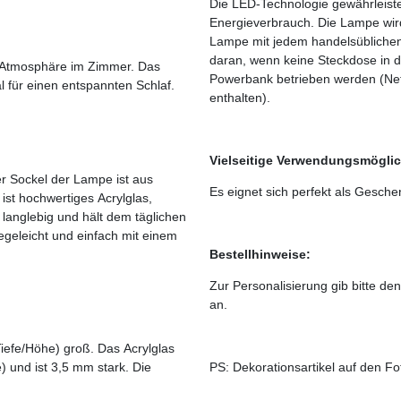
Die LED-Technologie gewährleiste
Energieverbrauch. Die Lampe wird
Lampe mit jedem handelsüblichen
daran, wenn keine Steckdose in d
 Atmosphäre im Zimmer. Das
Powerbank betrieben werden (Net
l für einen entspannten Schlaf.
enthalten).
Vielseitige Verwendungsmöglic
er Sockel der Lampe ist aus
Es eignet sich perfekt als Gesch
ist hochwertiges Acrylglas,
 langlebig und hält dem täglichen
egeleicht und einfach mit einem
Bestellhinweise:
Zur Personalisierung gib bitte 
an.
Tiefe/Höhe) groß. Das Acrylglas
 und ist 3,5 mm stark. Die
PS: Dekorationsartikel auf den F