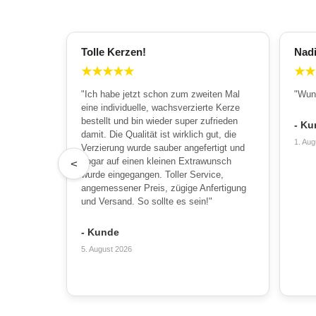
Tolle Kerzen!
Nad
★
★
★
★
★
★
★
"Ich habe jetzt schon zum zweiten Mal
"Wun
eine individuelle, wachsverzierte Kerze
bestellt und bin wieder super zufrieden
- Ku
damit. Die Qualität ist wirklich gut, die
1. Aug
Verzierung wurde sauber angefertigt und
sogar auf einen kleinen Extrawunsch
<
wurde eingegangen. Toller Service,
angemessener Preis, zügige Anfertigung
und Versand. So sollte es sein!"
- Kunde
5. August 2026