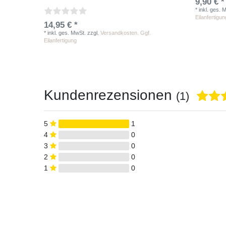
9,90 € *
*
inkl. ges. 
Eilanfertigun
14,95 € *
*
inkl. ges. MwSt.
zzgl.
Versandkosten. Ggf.
Eilanfertigung
Kundenrezensionen
(1)
5
1
4
0
3
0
2
0
1
0