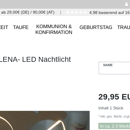
★★★★★
 ab 29,00€ (DE) / 90,00€ (AT)
4,98 basierend auf 1
KOMMUNION &
EIT
TAUFE
GEBURTSTAG
TRA
KONFIRMATION
NA- LED Nachtlicht
NAME
29,95 
Inhalt
1
Stück
* inkl. ges. MwSt. zzgl.
In ca. 2-3 Werk