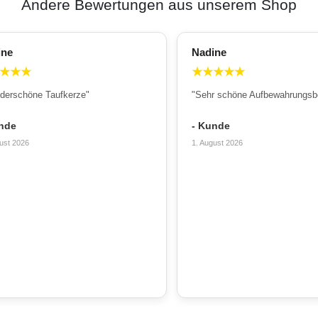
Andere Bewertungen aus unserem Shop
ine
Nadine
★
★
★
★
★
★
★
★
derschöne Taufkerze"
"Sehr schöne Aufbewahrungsb
nde
- Kunde
ust 2026
1. August 2026