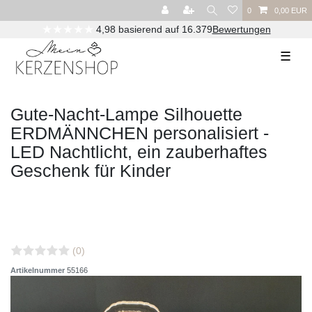
0
0,00 EUR
★★★★★
4,98 basierend auf 16.379
Bewertungen
Versandkostenfrei ab 29,00€ (DE) / 90,00€ (AT)
☰
Gute-Nacht-Lampe Silhouette
ERDMÄNNCHEN personalisiert -
LED Nachtlicht, ein zauberhaftes
Geschenk für Kinder
(0)
Artikelnummer
55166