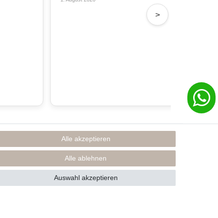
31. 
>
Alle akzeptieren
Rechtliches
Impressum
Alle ablehnen
AGB
Datenschutzerklärung
Auswahl akzeptieren
* Preise inkl. MwSt., zzgl. Versand(DE)