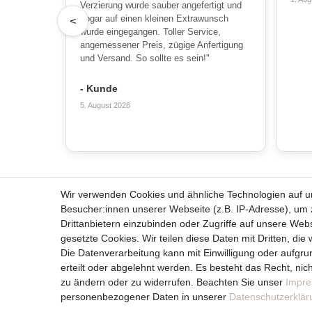
Verzierung wurde sauber angefertigt und
sogar auf einen kleinen Extrawunsch
<
wurde eingegangen. Toller Service,
angemessener Preis, zügige Anfertigung
und Versand. So sollte es sein!"
- Kunde
5. August 2026
Wir verwenden Cookies und ähnliche Technologien auf 
Alles zum Bestellen
Über u
Besucher:innen unserer Webseite (z.B. IP-Adresse), um z
Kontakt
Team
Drittanbietern einzubinden oder Zugriffe auf unsere Webs
Häufige Fragen
Unterneh
gesetzte Cookies. Wir teilen diese Daten mit Dritten, die
Zahlungsmöglichkeiten
Kerzenpf
Die Datenverarbeitung kann mit Einwilligung oder aufgru
Versandbedingungen
Unsere Ke
erteilt oder abgelehnt werden. Es besteht das Recht, nich
Widerrufsrecht
zu ändern oder zu widerrufen. Beachten Sie unser
Impr
personenbezogener Daten in unserer
Daten­schutz­erklä
Vertrag widerrufen