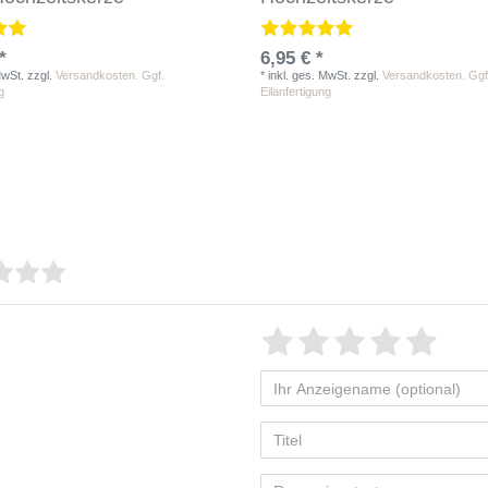
*
6,95 € *
MwSt.
zzgl.
Versandkosten. Ggf.
*
inkl. ges. MwSt.
zzgl.
Versandkosten. Ggf
g
Eilanfertigung