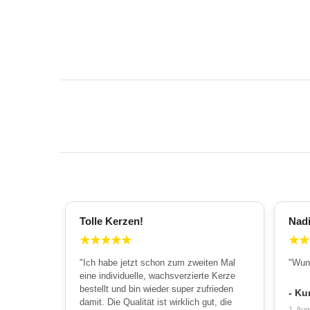
Tolle Kerzen!
Nad
★
★
★
★
★
★
★
"Ich habe jetzt schon zum zweiten Mal
"Wun
eine individuelle, wachsverzierte Kerze
bestellt und bin wieder super zufrieden
- Ku
damit. Die Qualität ist wirklich gut, die
1. Aug