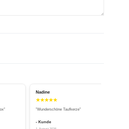
Nadine
All
★
★
★
★
★
★
ox"
"Wunderschöne Taufkerze"
"Wu
Sch
- Kunde
- T
1. August 2026