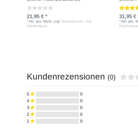
21,95 € *
31,95 € 
*
inkl. ges. MwSt.
zzgl.
Versandkosten. Ggf.
*
inkl. ges. 
Eilanfertigung
Eilanfertigun
Kundenrezensionen
(0)
5
0
4
0
3
0
2
0
1
0