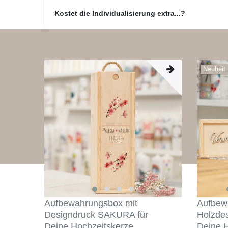
Kostet die Individualisierung extra...?
Neuheit
Aufbewahrungsbox mit
Aufbew
Designdruck SAKURA für
Holzde
Deine Hochzeitskerze
Deine 