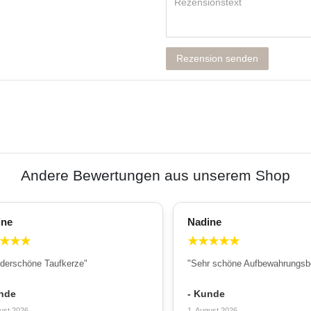
Rezension senden
Andere Bewertungen aus unserem Shop
ine
Nadine
★
★
★
★
★
★
★
★
derschöne Taufkerze"
"Sehr schöne Aufbewahrungsb
nde
- Kunde
ust 2026
1. August 2026