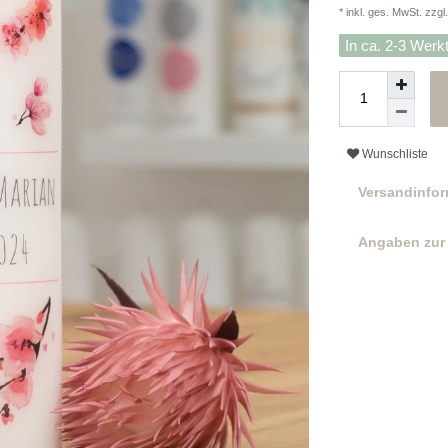
* inkl. ges. MwSt. zzgl.
In ca. 2-3 Werk
Wunschliste
Versandinfo
Angaben zur 