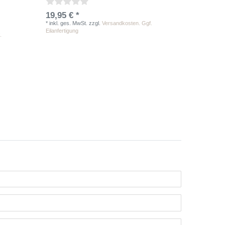
19,95 € *
*
inkl. ges. MwSt.
zzgl.
Versandkosten. Ggf.
Eilanfertigung
.