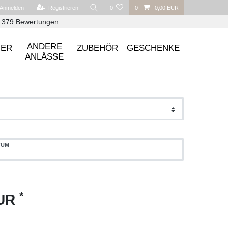
Anmelden
Registrieren
0
0
0,00 EUR
6.379
Bewertungen
ANDERE
UER
ZUBEHÖR
GESCHENKE
ANLÄSSE
TUM
*
EUR