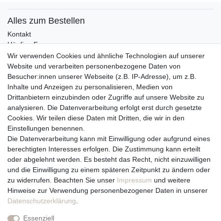
Alles zum Bestellen
Kontakt
Häufige Fragen
Zahlungsmöglichkeiten
Wir verwenden Cookies und ähnliche Technologien auf unserer
Versandbedingungen
Website und verarbeiten personenbezogene Daten von
Widerrufsrecht
Besucher:innen unserer Webseite (z.B. IP-Adresse), um z.B.
Inhalte und Anzeigen zu personalisieren, Medien von
Drittanbietern einzubinden oder Zugriffe auf unsere Website zu
Vertrag widerrufen
analysieren. Die Datenverarbeitung erfolgt erst durch gesetzte
Cookies. Wir teilen diese Daten mit Dritten, die wir in den
Über uns und unsere Kerzen
Einstellungen benennen.
Team
Die Datenverarbeitung kann mit Einwilligung oder aufgrund eines
Unternehmen / Philosophie
berechtigten Interesses erfolgen. Die Zustimmung kann erteilt
Kerzenpflege und Abbrennhinweise
oder abgelehnt werden. Es besteht das Recht, nicht einzuwilligen
Unsere Kerzenlieferanten
und die Einwilligung zu einem späteren Zeitpunkt zu ändern oder
zu widerrufen. Beachten Sie unser
Impressum
und weitere
Du erreichst uns von
Hinweise zur Verwendung personenbezogener Daten in unserer
Montag bis Freitag 10 bis 17 Uhr
Daten­schutz­erklärung
.
Essenziell