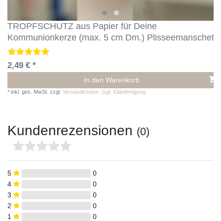
TROPFSCHUTZ aus Papier für Deine
Kommunionkerze (max. 5 cm Dm.) Plisseemanschett
2,49 € *
In den Warenkorb
*
inkl. ges. MwSt.
zzgl.
Versandkosten. Ggf. Eilanfertigung
Kundenrezensionen
(0)
5
0
4
0
3
0
2
0
1
0