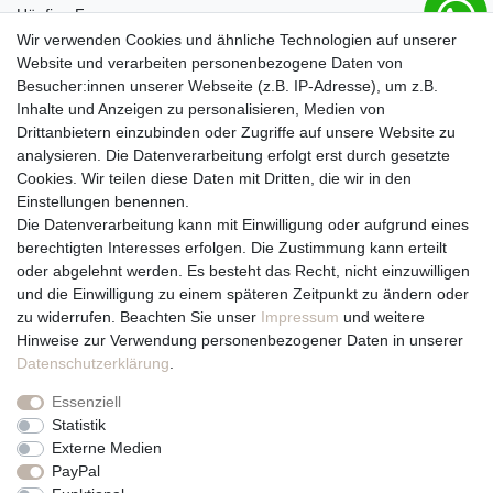
Häufige Fragen
Zahlungsmöglichkeiten
Wir verwenden Cookies und ähnliche Technologien auf unserer
Versandbedingungen
Website und verarbeiten personenbezogene Daten von
Widerrufsrecht
Besucher:innen unserer Webseite (z.B. IP-Adresse), um z.B.
Inhalte und Anzeigen zu personalisieren, Medien von
Drittanbietern einzubinden oder Zugriffe auf unsere Website zu
Vertrag widerrufen
analysieren. Die Datenverarbeitung erfolgt erst durch gesetzte
Cookies. Wir teilen diese Daten mit Dritten, die wir in den
Über uns und unsere Kerzen
Einstellungen benennen.
Team
Die Datenverarbeitung kann mit Einwilligung oder aufgrund eines
Unternehmen / Philosophie
berechtigten Interesses erfolgen. Die Zustimmung kann erteilt
Kerzenpflege und Abbrennhinweise
oder abgelehnt werden. Es besteht das Recht, nicht einzuwilligen
Unsere Kerzenlieferanten
und die Einwilligung zu einem späteren Zeitpunkt zu ändern oder
zu widerrufen. Beachten Sie unser
Impressum
und weitere
Du erreichst uns von
Hinweise zur Verwendung personenbezogener Daten in unserer
Montag bis Freitag 10 bis 17 Uhr
Daten­schutz­erklärung
.
Essenziell
Telefonisch und per Whatsapp
Statistik
erreichst Du uns unter:
Externe Medien
PayPal
+49 561 287 907 84