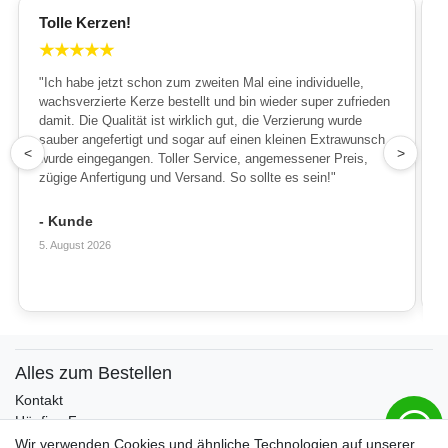
Tolle Kerzen!
★
★
★
★
★
"Ich habe jetzt schon zum zweiten Mal eine individuelle,
wachsverzierte Kerze bestellt und bin wieder super zufrieden
damit. Die Qualität ist wirklich gut, die Verzierung wurde
sauber angefertigt und sogar auf einen kleinen Extrawunsch
1
<
>
wurde eingegangen. Toller Service, angemessener Preis,
zügige Anfertigung und Versand. So sollte es sein!"
- Kunde
5. August 2026
Alles zum Bestellen
Kontakt
Häufige Fragen
Zahlungsmöglichkeiten
Wir verwenden Cookies und ähnliche Technologien auf unserer