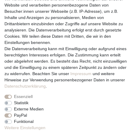
Versandbedingungen
Website und verarbeiten personenbezogene Daten von
Widerrufsrecht
Besucher:innen unserer Webseite (z.B. IP-Adresse), um z.B.
Inhalte und Anzeigen zu personalisieren, Medien von
Drittanbietern einzubinden oder Zugriffe auf unsere Website zu
Vertrag widerrufen
analysieren. Die Datenverarbeitung erfolgt erst durch gesetzte
Cookies. Wir teilen diese Daten mit Dritten, die wir in den
Über uns und unsere Kerzen
Einstellungen benennen.
Team
Die Datenverarbeitung kann mit Einwilligung oder aufgrund eines
Unternehmen / Philosophie
berechtigten Interesses erfolgen. Die Zustimmung kann erteilt
Kerzenpflege und Abbrennhinweise
oder abgelehnt werden. Es besteht das Recht, nicht einzuwilligen
Unsere Kerzenlieferanten
und die Einwilligung zu einem späteren Zeitpunkt zu ändern oder
zu widerrufen. Beachten Sie unser
Impressum
und weitere
Du erreichst uns von
Hinweise zur Verwendung personenbezogener Daten in unserer
Montag bis Freitag 10 bis 17 Uhr
Daten­schutz­erklärung
.
Essenziell
Telefonisch und per Whatsapp
Statistik
erreichst Du uns unter:
Externe Medien
PayPal
+49 561 287 907 84
Funktional
Rechtliches
Weitere Einstellungen