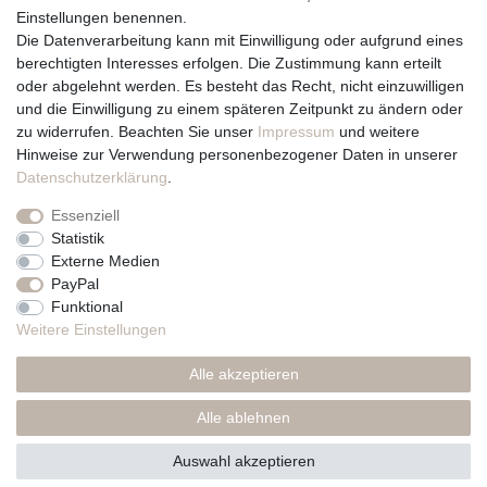
Über uns und unsere Kerzen
Einstellungen benennen.
Team
Die Datenverarbeitung kann mit Einwilligung oder aufgrund eines
Unternehmen / Philosophie
berechtigten Interesses erfolgen. Die Zustimmung kann erteilt
Kerzenpflege und Abbrennhinweise
oder abgelehnt werden. Es besteht das Recht, nicht einzuwilligen
Unsere Kerzenlieferanten
und die Einwilligung zu einem späteren Zeitpunkt zu ändern oder
zu widerrufen. Beachten Sie unser
Impressum
und weitere
Du erreichst uns von
Hinweise zur Verwendung personenbezogener Daten in unserer
Montag bis Freitag 10 bis 17 Uhr
Daten­schutz­erklärung
.
Essenziell
Telefonisch und per Whatsapp
Statistik
erreichst Du uns unter:
Externe Medien
PayPal
+49 561 287 907 84
Funktional
Rechtliches
Weitere Einstellungen
Impressum
Alle akzeptieren
AGB
Datenschutzerklärung
Alle ablehnen
* Preise inkl. MwSt., zzgl. Versand(DE)
Auswahl akzeptieren