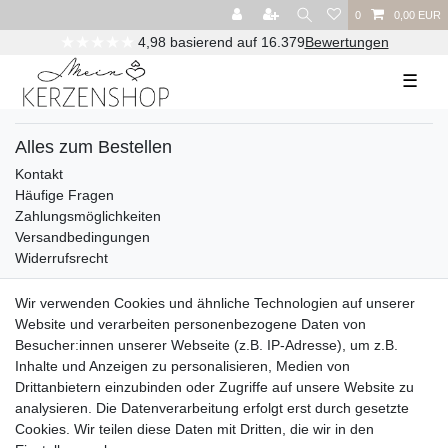
0
0,00 EUR
★★★★★
4,98 basierend auf 16.379
Bewertungen
☰
Alles zum Bestellen
Kontakt
Häufige Fragen
Zahlungsmöglichkeiten
Versandbedingungen
Widerrufsrecht
Wir verwenden Cookies und ähnliche Technologien auf unserer
Vertrag widerrufen
Website und verarbeiten personenbezogene Daten von
Besucher:innen unserer Webseite (z.B. IP-Adresse), um z.B.
Über uns und unsere Kerzen
Inhalte und Anzeigen zu personalisieren, Medien von
Team
Drittanbietern einzubinden oder Zugriffe auf unsere Website zu
Unternehmen / Philosophie
analysieren. Die Datenverarbeitung erfolgt erst durch gesetzte
Kerzenpflege und Abbrennhinweise
Cookies. Wir teilen diese Daten mit Dritten, die wir in den
Unsere Kerzenlieferanten