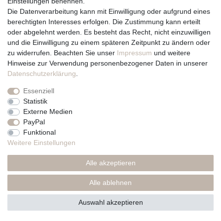
Einstellungen benennen.
Die Datenverarbeitung kann mit Einwilligung oder aufgrund eines
Du erreichst uns von
berechtigten Interesses erfolgen. Die Zustimmung kann erteilt
Montag bis Freitag 10 bis 17 Uhr
oder abgelehnt werden. Es besteht das Recht, nicht einzuwilligen
und die Einwilligung zu einem späteren Zeitpunkt zu ändern oder
zu widerrufen. Beachten Sie unser
Impressum
und weitere
Telefonisch und per Whatsapp
Hinweise zur Verwendung personenbezogener Daten in unserer
erreichst Du uns unter:
Daten­schutz­erklärung
.
+49 561 287 907 84
Essenziell
Rechtliches
Statistik
Externe Medien
Impressum
PayPal
AGB
Funktional
Datenschutzerklärung
Weitere Einstellungen
* Preise inkl. MwSt., zzgl. Versand(DE)
Alle akzeptieren
Alle ablehnen
Auswahl akzeptieren