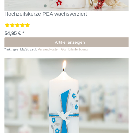
Hochzeitskerze PEA wachsverziert
54,95 € *
Artikel anzeigen
*
inkl. ges. MwSt.
zzgl.
Versandkosten. Ggf. Eilanfertigung