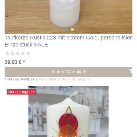
Taufkerze Rustik 223 mit echtem Gold, personalisierte
Einzelstück SALE
39,00 € *
In den Warenkorb
*
inkl. ges. MwSt.
zzgl.
Versandkosten. Ggf. Eilanfertigung
Sonderangebot