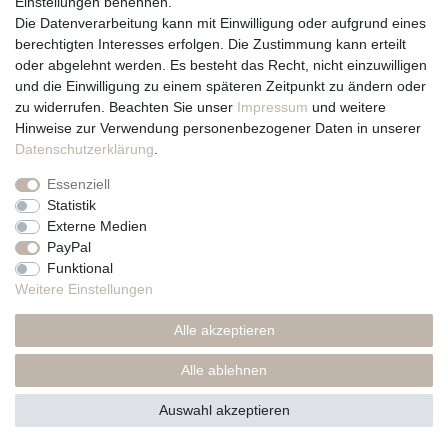
Einstellungen benennen.
Die Datenverarbeitung kann mit Einwilligung oder aufgrund eines
berechtigten Interesses erfolgen. Die Zustimmung kann erteilt
oder abgelehnt werden. Es besteht das Recht, nicht einzuwilligen
und die Einwilligung zu einem späteren Zeitpunkt zu ändern oder
zu widerrufen. Beachten Sie unser
Impressum
und weitere
Hinweise zur Verwendung personenbezogener Daten in unserer
Daten­schutz­erklärung
.
Essenziell
Statistik
Externe Medien
PayPal
Funktional
Weitere Einstellungen
Taufkerze mit Holz 264, personalisiertes Einzelstück
SALE
Alle akzeptieren
Alle ablehnen
44,00 € *
Auswahl akzeptieren
In den Warenkorb
*
inkl. ges. MwSt.
zzgl.
Versandkosten. Ggf. Eilanfertigung