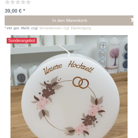
39,00 € *
In den Warenkorb
*
inkl. ges. MwSt.
zzgl.
Versandkosten. Ggf. Eilanfertigung
Sonderangebot