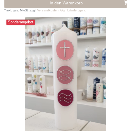
In den Warenkorb
*
inkl. ges. MwSt.
zzgl.
Versandkosten. Ggf. Eilanfertigung
Sonderangebot