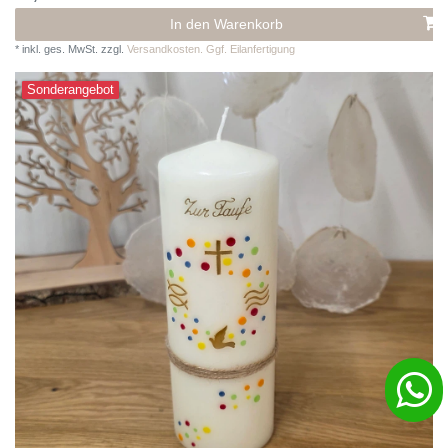
In den Warenkorb
*
inkl. ges. MwSt.
zzgl.
Versandkosten. Ggf. Eilanfertigung
Sonderangebot