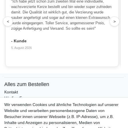
"Ich habe jetzt schon zum zweiten Mal eine individuelle,
wachsverzierte Kerze bestellt und bin wieder super zufrieden
damit. Die Qualität ist wirklich gut, die Verzierung wurde
sauber angefertigt und sogar auf einen kleinen Extrawunsch
1
<
>
wurde eingegangen. Toller Service, angemessener Preis,
zügige Anfertigung und Versand. So sollte es sein!"
- Kunde
5. August 2026
Alles zum Bestellen
Kontakt
Häufige Fragen
Zahlungsmöglichkeiten
Wir verwenden Cookies und ähnliche Technologien auf unserer
Versandbedingungen
Website und verarbeiten personenbezogene Daten von
Widerrufsrecht
Besucher:innen unserer Webseite (z.B. IP-Adresse), um z.B.
Inhalte und Anzeigen zu personalisieren, Medien von