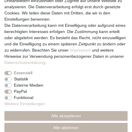
Drittanbietern einzubinden oder Zugriffe auf unsere Website zu
Vertrag widerrufen
analysieren. Die Datenverarbeitung erfolgt erst durch gesetzte
Cookies. Wir teilen diese Daten mit Dritten, die wir in den
Über uns und unsere Kerzen
Einstellungen benennen.
Team
Die Datenverarbeitung kann mit Einwilligung oder aufgrund eines
Unternehmen / Philosophie
berechtigten Interesses erfolgen. Die Zustimmung kann erteilt
Kerzenpflege und Abbrennhinweise
oder abgelehnt werden. Es besteht das Recht, nicht einzuwilligen
Unsere Kerzenlieferanten
und die Einwilligung zu einem späteren Zeitpunkt zu ändern oder
zu widerrufen. Beachten Sie unser
Impressum
und weitere
Du erreichst uns von
Hinweise zur Verwendung personenbezogener Daten in unserer
Montag bis Freitag 10 bis 17 Uhr
Daten­schutz­erklärung
.
Essenziell
Telefonisch und per Whatsapp
Statistik
erreichst Du uns unter:
Externe Medien
PayPal
+49 561 287 907 84
Funktional
Rechtliches
Weitere Einstellungen
Impressum
Alle akzeptieren
AGB
Datenschutzerklärung
Alle ablehnen
* Preise inkl. MwSt., zzgl. Versand(DE)