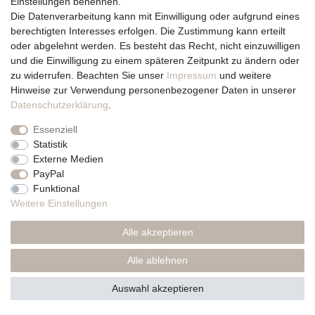
Einstellungen benennen.
Team
Die Datenverarbeitung kann mit Einwilligung oder aufgrund eines
Unternehmen / Philosophie
berechtigten Interesses erfolgen. Die Zustimmung kann erteilt
Kerzenpflege und Abbrennhinweise
oder abgelehnt werden. Es besteht das Recht, nicht einzuwilligen
Unsere Kerzenlieferanten
und die Einwilligung zu einem späteren Zeitpunkt zu ändern oder
zu widerrufen. Beachten Sie unser
Impressum
und weitere
Du erreichst uns von
Hinweise zur Verwendung personenbezogener Daten in unserer
Montag bis Freitag 10 bis 17 Uhr
Daten­schutz­erklärung
.
Essenziell
Telefonisch und per Whatsapp
Statistik
erreichst Du uns unter:
Externe Medien
PayPal
+49 561 287 907 84
Funktional
Rechtliches
Weitere Einstellungen
Impressum
Alle akzeptieren
AGB
Datenschutzerklärung
Alle ablehnen
* Preise inkl. MwSt., zzgl. Versand(DE)
Auswahl akzeptieren