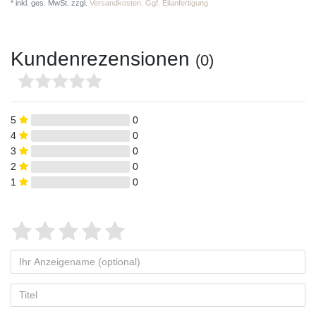
*
inkl. ges. MwSt.
zzgl.
Versandkosten. Ggf. Eilanfertigung
Kundenrezensionen
(0)
5
0
4
0
3
0
2
0
1
0