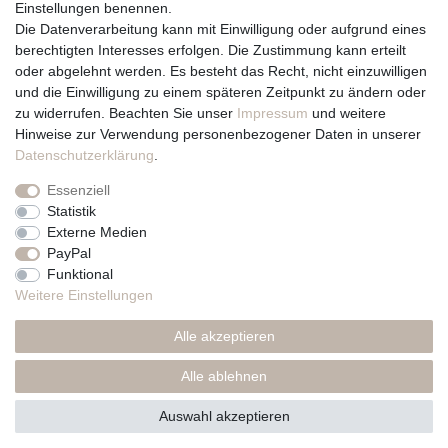
Einstellungen benennen.
Team
Die Datenverarbeitung kann mit Einwilligung oder aufgrund eines
Unternehmen / Philosophie
berechtigten Interesses erfolgen. Die Zustimmung kann erteilt
Kerzenpflege und Abbrennhinweise
oder abgelehnt werden. Es besteht das Recht, nicht einzuwilligen
Unsere Kerzenlieferanten
und die Einwilligung zu einem späteren Zeitpunkt zu ändern oder
zu widerrufen. Beachten Sie unser
Impressum
und weitere
Du erreichst uns von
Hinweise zur Verwendung personenbezogener Daten in unserer
Montag bis Freitag 10 bis 17 Uhr
Daten­schutz­erklärung
.
Essenziell
Telefonisch und per Whatsapp
Statistik
erreichst Du uns unter:
Externe Medien
PayPal
+49 561 287 907 84
Funktional
Rechtliches
Weitere Einstellungen
Impressum
Alle akzeptieren
AGB
Datenschutzerklärung
Alle ablehnen
* Preise inkl. MwSt., zzgl. Versand(DE)
Auswahl akzeptieren