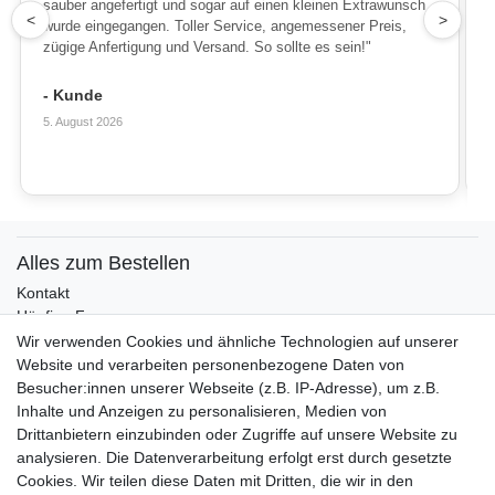
sauber angefertigt und sogar auf einen kleinen Extrawunsch
1
<
>
wurde eingegangen. Toller Service, angemessener Preis,
zügige Anfertigung und Versand. So sollte es sein!"
- Kunde
5. August 2026
Alles zum Bestellen
Kontakt
Häufige Fragen
Zahlungsmöglichkeiten
Wir verwenden Cookies und ähnliche Technologien auf unserer
Versandbedingungen
Website und verarbeiten personenbezogene Daten von
Widerrufsrecht
Besucher:innen unserer Webseite (z.B. IP-Adresse), um z.B.
Inhalte und Anzeigen zu personalisieren, Medien von
Drittanbietern einzubinden oder Zugriffe auf unsere Website zu
Vertrag widerrufen
analysieren. Die Datenverarbeitung erfolgt erst durch gesetzte
Cookies. Wir teilen diese Daten mit Dritten, die wir in den
Über uns und unsere Kerzen