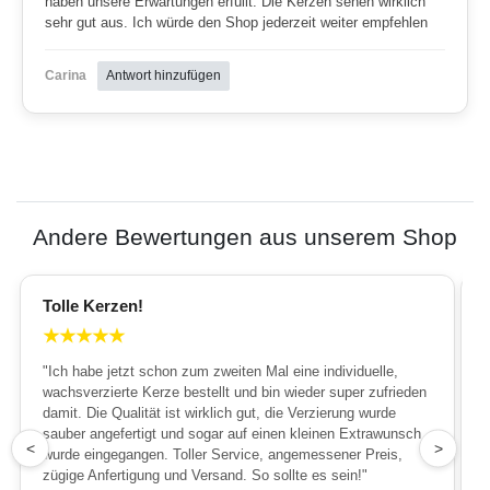
haben unsere Erwartungen erfüllt. Die Kerzen sehen wirklich
sehr gut aus. Ich würde den Shop jederzeit weiter empfehlen
Carina
Antwort hinzufügen
Andere Bewertungen aus unserem Shop
Tolle Kerzen!
★
★
★
★
★
"Ich habe jetzt schon zum zweiten Mal eine individuelle,
wachsverzierte Kerze bestellt und bin wieder super zufrieden
damit. Die Qualität ist wirklich gut, die Verzierung wurde
sauber angefertigt und sogar auf einen kleinen Extrawunsch
1
<
>
wurde eingegangen. Toller Service, angemessener Preis,
zügige Anfertigung und Versand. So sollte es sein!"