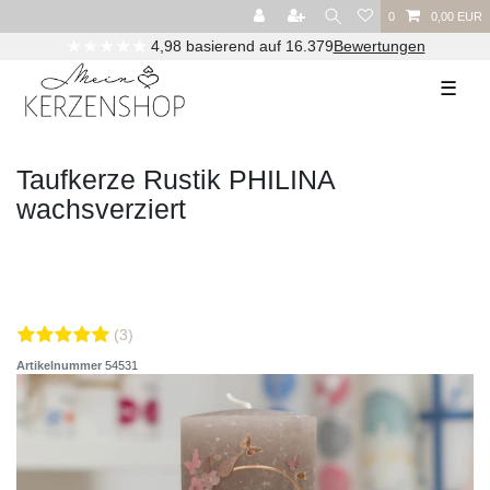
0
0,00 EUR
Versandkostenfrei ab 29,00€ (DE) / 90,00€ (AT)
☰
Taufkerze Rustik PHILINA
wachsverziert
(3)
Artikelnummer
54531