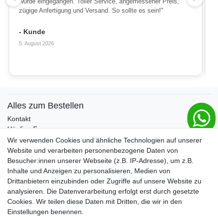
wurde eingegangen. Toller Service, angemessener Preis,
zügige Anfertigung und Versand. So sollte es sein!"
- Kunde
5. August 2026
Alles zum Bestellen
Kontakt
Häufige Fragen
Zahlungsmöglichkeiten
Wir verwenden Cookies und ähnliche Technologien auf unserer
Versandbedingungen
Website und verarbeiten personenbezogene Daten von
Widerrufsrecht
Besucher:innen unserer Webseite (z.B. IP-Adresse), um z.B.
Inhalte und Anzeigen zu personalisieren, Medien von
Drittanbietern einzubinden oder Zugriffe auf unsere Website zu
Vertrag widerrufen
analysieren. Die Datenverarbeitung erfolgt erst durch gesetzte
Cookies. Wir teilen diese Daten mit Dritten, die wir in den
Über uns und unsere Kerzen
Einstellungen benennen.
Team