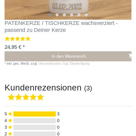
PATENKERZE / TISCHKERZE wachsverziert -
passend zu Deiner Kerze
24,95 € *
In den Warenkorb
*
inkl. ges. MwSt.
zzgl.
Versandkosten. Ggf. Eilanfertigung
Kundenrezensionen
(3)
5
3
4
0
3
0
2
0