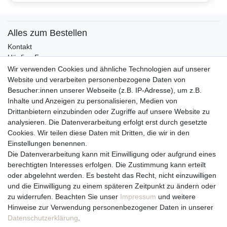
Alles zum Bestellen
Kontakt
Häufige Fragen
Zahlungsmöglichkeiten
Wir verwenden Cookies und ähnliche Technologien auf unserer
Versandbedingungen
Website und verarbeiten personenbezogene Daten von
Widerrufsrecht
Besucher:innen unserer Webseite (z.B. IP-Adresse), um z.B.
Inhalte und Anzeigen zu personalisieren, Medien von
Drittanbietern einzubinden oder Zugriffe auf unsere Website zu
Vertrag widerrufen
analysieren. Die Datenverarbeitung erfolgt erst durch gesetzte
Cookies. Wir teilen diese Daten mit Dritten, die wir in den
Über uns und unsere Kerzen
Einstellungen benennen.
Team
Die Datenverarbeitung kann mit Einwilligung oder aufgrund eines
Unternehmen / Philosophie
berechtigten Interesses erfolgen. Die Zustimmung kann erteilt
Kerzenpflege und Abbrennhinweise
oder abgelehnt werden. Es besteht das Recht, nicht einzuwilligen
Unsere Kerzenlieferanten
und die Einwilligung zu einem späteren Zeitpunkt zu ändern oder
zu widerrufen. Beachten Sie unser
Impressum
und weitere
Du erreichst uns von
Hinweise zur Verwendung personenbezogener Daten in unserer
Montag bis Freitag 10 bis 17 Uhr
Daten­schutz­erklärung
.