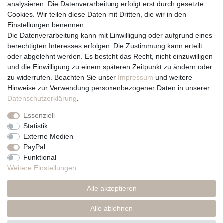
analysieren. Die Datenverarbeitung erfolgt erst durch gesetzte
Cookies. Wir teilen diese Daten mit Dritten, die wir in den
Über uns und unsere Kerzen
Einstellungen benennen.
Team
Die Datenverarbeitung kann mit Einwilligung oder aufgrund eines
Unternehmen / Philosophie
berechtigten Interesses erfolgen. Die Zustimmung kann erteilt
Kerzenpflege und Abbrennhinweise
oder abgelehnt werden. Es besteht das Recht, nicht einzuwilligen
Unsere Kerzenlieferanten
und die Einwilligung zu einem späteren Zeitpunkt zu ändern oder
zu widerrufen. Beachten Sie unser
Impressum
und weitere
Du erreichst uns von
Hinweise zur Verwendung personenbezogener Daten in unserer
Montag bis Freitag 10 bis 17 Uhr
Daten­schutz­erklärung
.
Essenziell
Telefonisch und per Whatsapp
Statistik
erreichst Du uns unter:
Externe Medien
PayPal
+49 561 287 907 84
Funktional
Rechtliches
Weitere Einstellungen
Impressum
Alle akzeptieren
AGB
Datenschutzerklärung
Alle ablehnen
* Preise inkl. MwSt., zzgl. Versand(DE)