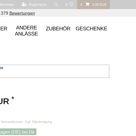
Anmelden
Registrieren
0
0
0,00 EUR
6.379
Bewertungen
ANDERE
UER
ZUBEHÖR
GESCHENKE
ANLÄSSE
UM
*
EUR
Versandkosten. Ggf. Eilanfertigung
tagen (DE) bei Dir