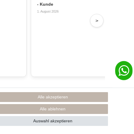
- Kunde
- T
1. August 2026
31. 
>
Alle akzeptieren
Rechtliches
Impressum
Alle ablehnen
AGB
Datenschutzerklärung
Auswahl akzeptieren
* Preise inkl. MwSt., zzgl. Versand(DE)