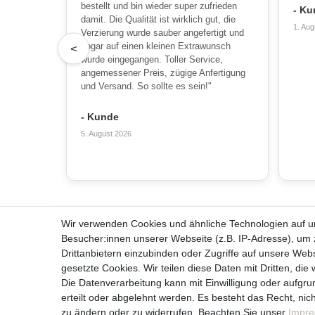
bestellt und bin wieder super zufrieden
- Ku
damit. Die Qualität ist wirklich gut, die
1. Aug
Verzierung wurde sauber angefertigt und
sogar auf einen kleinen Extrawunsch
<
wurde eingegangen. Toller Service,
angemessener Preis, zügige Anfertigung
und Versand. So sollte es sein!"
- Kunde
5. August 2026
Wir verwenden Cookies und ähnliche Technologien auf 
Alles zum Bestellen
Über u
Besucher:innen unserer Webseite (z.B. IP-Adresse), um z
Kontakt
Team
Drittanbietern einzubinden oder Zugriffe auf unsere Webs
Häufige Fragen
Unterneh
gesetzte Cookies. Wir teilen diese Daten mit Dritten, die
Zahlungsmöglichkeiten
Kerzenpf
Die Datenverarbeitung kann mit Einwilligung oder aufgru
Versandbedingungen
Unsere Ke
erteilt oder abgelehnt werden. Es besteht das Recht, nich
Widerrufsrecht
zu ändern oder zu widerrufen. Beachten Sie unser
Impr