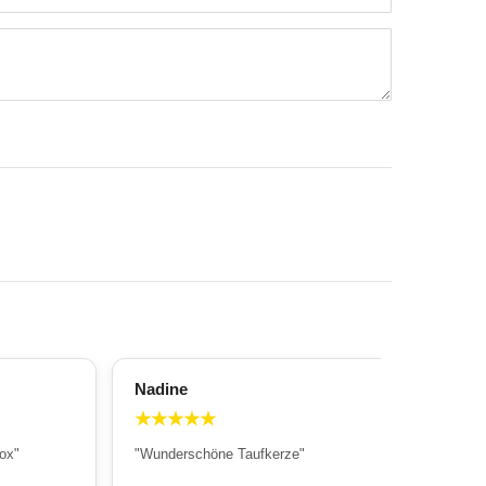
Nadine
All
★
★
★
★
★
★
ox"
"Wunderschöne Taufkerze"
"Wu
Sch