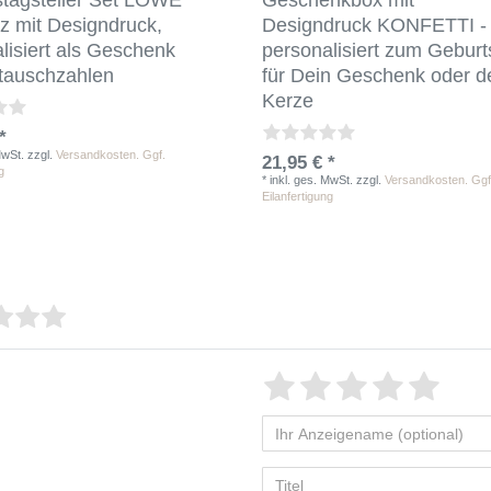
stagsteller Set LÖWE
Geschenkbox mit
z mit Designdruck,
Designdruck KONFETTI -
lisiert als Geschenk
personalisiert zum Geburt
tauschzahlen
für Dein Geschenk oder d
Kerze
*
MwSt.
zzgl.
Versandkosten. Ggf.
21,95 € *
g
*
inkl. ges. MwSt.
zzgl.
Versandkosten. Ggf
Eilanfertigung