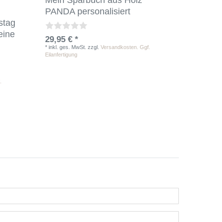
Mein Sparbuch aus Holz
PANDA personalisiert
stag
eine
29,95 € *
*
inkl. ges. MwSt.
zzgl.
Versandkosten. Ggf.
Eilanfertigung
.