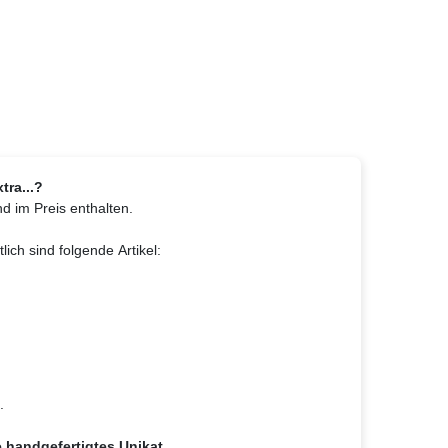
tra...?
d im Preis enthalten.
lich sind folgende Artikel:
.
e handgefertigtes Unikat.