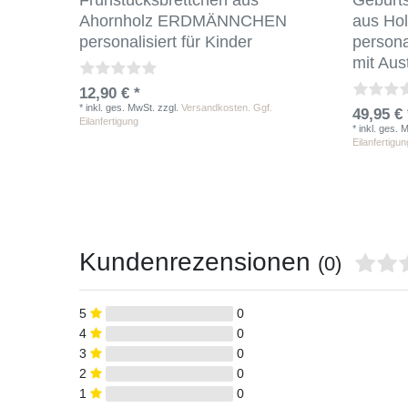
Frühstücksbrettchen aus
Geburt
Ahornholz ERDMÄNNCHEN
aus Hol
personalisiert für Kinder
persona
mit Aus
12,90 € *
*
inkl. ges. MwSt.
zzgl.
Versandkosten. Ggf.
49,95 € 
Eilanfertigung
*
inkl. ges. 
Eilanfertigun
Kundenrezensionen
(0)
5
0
4
0
3
0
2
0
1
0