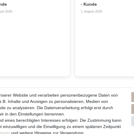
nde
- Kunde
ust 2026
1. August 2026
unserer Website und verarbeiten personenbezogene Daten von
ns und unsere Kerzen
Du erreichst uns von
.B. Inhalte und Anzeigen zu personalisieren, Medien von
Montag bis Freitag 10 bis 17 Uhr
ite zu analysieren. Die Datenverarbeitung erfolgt erst durch
men / Philosophie
 wir in den Einstellungen benennen.
lege und Abbrennhinweise
Telefonisch und per Whatsapp
nd eines berechtigten Interesses erfolgen. Die Zustimmung kann
rzenlieferanten
t einzuwilligen und die Einwilligung zu einem späteren Zeitpunkt
erreichst Du uns unter:
essum
und weitere Hinweise zur Verwendung