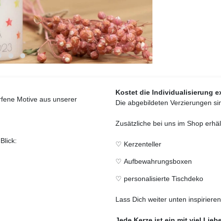
Kostet die Individualisierung ex
orfene Motive aus unserer
Die abgebildeten Verzierungen sin
Zusätzliche bei uns im Shop erhält
Blick:
♡
Kerzenteller
♡
Aufbewahrungsboxen
♡
personalisierte Tischdeko
Lass Dich weiter unten inspirieren
Jede Kerze ist ein mit viel Lieb