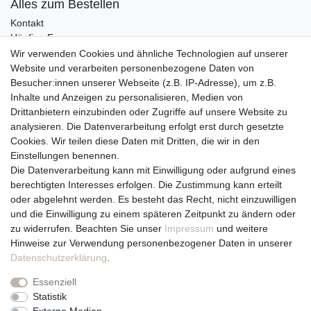
Alles zum Bestellen
Kontakt
Häufige Fragen
Zahlungsmöglichkeiten
Wir verwenden Cookies und ähnliche Technologien auf unserer
Versandbedingungen
Website und verarbeiten personenbezogene Daten von
Widerrufsrecht
Besucher:innen unserer Webseite (z.B. IP-Adresse), um z.B.
Inhalte und Anzeigen zu personalisieren, Medien von
Drittanbietern einzubinden oder Zugriffe auf unsere Website zu
Vertrag widerrufen
analysieren. Die Datenverarbeitung erfolgt erst durch gesetzte
Cookies. Wir teilen diese Daten mit Dritten, die wir in den
Über uns und unsere Kerzen
Einstellungen benennen.
Team
Die Datenverarbeitung kann mit Einwilligung oder aufgrund eines
Unternehmen / Philosophie
berechtigten Interesses erfolgen. Die Zustimmung kann erteilt
Kerzenpflege und Abbrennhinweise
oder abgelehnt werden. Es besteht das Recht, nicht einzuwilligen
Unsere Kerzenlieferanten
und die Einwilligung zu einem späteren Zeitpunkt zu ändern oder
zu widerrufen. Beachten Sie unser
Impressum
und weitere
Du erreichst uns von
Hinweise zur Verwendung personenbezogener Daten in unserer
Montag bis Freitag 10 bis 17 Uhr
Daten­schutz­erklärung
.
Essenziell
Telefonisch und per Whatsapp
Statistik
erreichst Du uns unter: