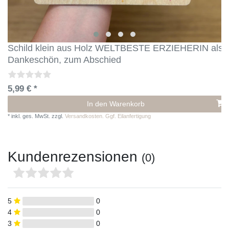
Schild klein aus Holz WELTBESTE ERZIEHERIN als
Dankeschön, zum Abschied
5,99 € *
In den Warenkorb
*
inkl. ges. MwSt.
zzgl.
Versandkosten. Ggf. Eilanfertigung
Kundenrezensionen
(0)
5
0
4
0
3
0