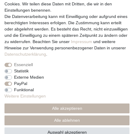
Cookies. Wir teilen diese Daten mit Dritten, die wir in den
Über uns und unsere Kerzen
Einstellungen benennen.
Team
Die Datenverarbeitung kann mit Einwilligung oder aufgrund eines
Unternehmen / Philosophie
berechtigten Interesses erfolgen. Die Zustimmung kann erteilt
Kerzenpflege und Abbrennhinweise
oder abgelehnt werden. Es besteht das Recht, nicht einzuwilligen
Unsere Kerzenlieferanten
und die Einwilligung zu einem späteren Zeitpunkt zu ändern oder
zu widerrufen. Beachten Sie unser
Impressum
und weitere
Du erreichst uns von
Hinweise zur Verwendung personenbezogener Daten in unserer
Montag bis Freitag 10 bis 17 Uhr
Daten­schutz­erklärung
.
Essenziell
Telefonisch und per Whatsapp
Statistik
erreichst Du uns unter:
Externe Medien
PayPal
+49 561 287 907 84
Funktional
Rechtliches
Weitere Einstellungen
Impressum
Alle akzeptieren
AGB
Datenschutzerklärung
Alle ablehnen
* Preise inkl. MwSt., zzgl. Versand(DE)
Auswahl akzeptieren