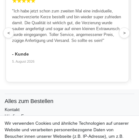
★
★
★
★
★
"Ich habe jetzt schon zum zweiten Mal eine individuelle,
wachsverzierte Kerze bestellt und bin wieder super zufrieden
damit. Die Qualität ist wirklich gut, die Verzierung wurde
sauber angefertigt und sogar auf einen kleinen Extrawunsch
1
<
>
wurde eingegangen. Toller Service, angemessener Preis,
zügige Anfertigung und Versand. So sollte es sein!"
- Kunde
5. August 2026
Alles zum Bestellen
Kontakt
Häufige Fragen
Zahlungsmöglichkeiten
Wir verwenden Cookies und ähnliche Technologien auf unserer
Versandbedingungen
Website und verarbeiten personenbezogene Daten von
Widerrufsrecht
Besucher:innen unserer Webseite (z.B. IP-Adresse), um z.B.