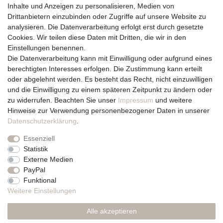
Inhalte und Anzeigen zu personalisieren, Medien von
Drittanbietern einzubinden oder Zugriffe auf unsere Website zu
Vertrag widerrufen
analysieren. Die Datenverarbeitung erfolgt erst durch gesetzte
Cookies. Wir teilen diese Daten mit Dritten, die wir in den
Über uns und unsere Kerzen
Einstellungen benennen.
Team
Die Datenverarbeitung kann mit Einwilligung oder aufgrund eines
Unternehmen / Philosophie
berechtigten Interesses erfolgen. Die Zustimmung kann erteilt
Kerzenpflege und Abbrennhinweise
oder abgelehnt werden. Es besteht das Recht, nicht einzuwilligen
Unsere Kerzenlieferanten
und die Einwilligung zu einem späteren Zeitpunkt zu ändern oder
zu widerrufen. Beachten Sie unser
Impressum
und weitere
Du erreichst uns von
Hinweise zur Verwendung personenbezogener Daten in unserer
Montag bis Freitag 10 bis 17 Uhr
Daten­schutz­erklärung
.
Essenziell
Telefonisch und per Whatsapp
Statistik
erreichst Du uns unter:
Externe Medien
PayPal
+49 561 287 907 84
Funktional
Rechtliches
Weitere Einstellungen
Impressum
Alle akzeptieren
AGB