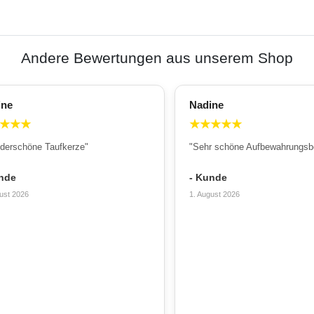
Andere Bewertungen aus unserem Shop
ine
Nadine
★
★
★
★
★
★
★
★
derschöne Taufkerze"
"Sehr schöne Aufbewahrungsb
nde
- Kunde
ust 2026
1. August 2026