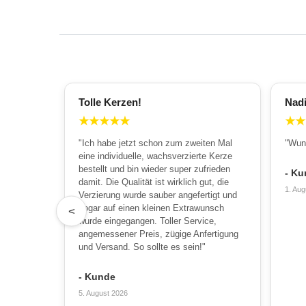
Tolle Kerzen!
Nad
★
★
★
★
★
★
★
"Ich habe jetzt schon zum zweiten Mal
"Wun
eine individuelle, wachsverzierte Kerze
bestellt und bin wieder super zufrieden
- Ku
damit. Die Qualität ist wirklich gut, die
1. Aug
Verzierung wurde sauber angefertigt und
sogar auf einen kleinen Extrawunsch
<
wurde eingegangen. Toller Service,
angemessener Preis, zügige Anfertigung
und Versand. So sollte es sein!"
- Kunde
5. August 2026