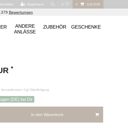
Anmelden
Registrieren
0
0
0,00 EUR
6.379
Bewertungen
ANDERE
UER
ZUBEHÖR
GESCHENKE
ANLÄSSE
*
EUR
Versandkosten. Ggf. Eilanfertigung
tagen (DE) bei Dir
In den Warenkorb