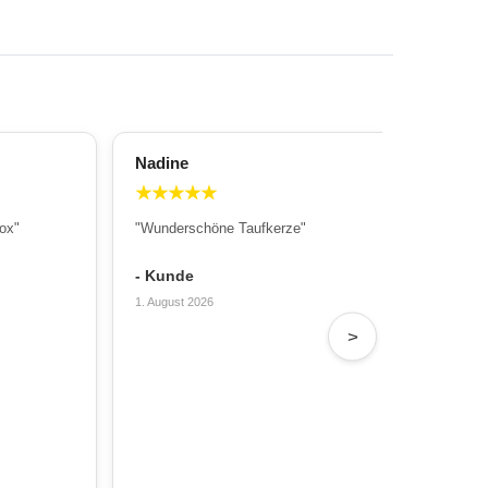
Nadine
All
★
★
★
★
★
★
ox"
"Wunderschöne Taufkerze"
"Wu
Sch
- Kunde
- T
1. August 2026
31. 
>