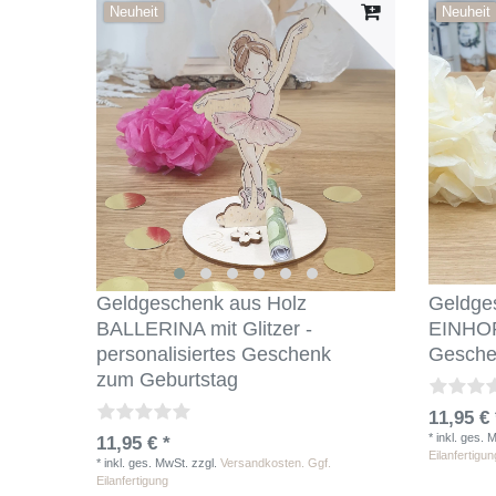
Neuheit
Neuheit
Geldgeschenk aus Holz
Geldge
BALLERINA mit Glitzer -
EINHORN
personalisiertes Geschenk
Gesche
zum Geburtstag
11,95 € 
*
inkl. ges. 
11,95 € *
Eilanfertigun
*
inkl. ges. MwSt.
zzgl.
Versandkosten. Ggf.
Eilanfertigung