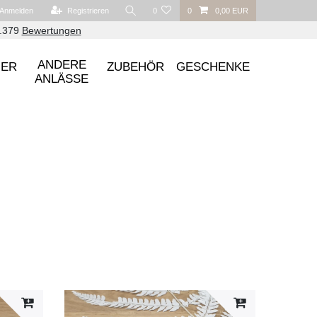
Anmelden
Registrieren
0
0
0,00 EUR
6.379
Bewertungen
ANDERE
UER
ZUBEHÖR
GESCHENKE
ANLÄSSE