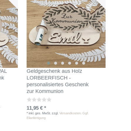
WAL
Geldgeschenk aus Holz
nk
LORBEERFISCH -
personalisiertes Geschenk
zur Kommunion
.
11,95 € *
*
inkl. ges. MwSt.
zzgl.
Versandkosten. Ggf.
Eilanfertigung