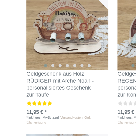
Geldgeschenk aus Holz
Geldge
RÜDIGER mit Arche Noah -
REGEN
personalisiertes Geschenk
persona
zur Taufe
zur Ko
11,95 € *
11,95 € 
*
inkl. ges. MwSt.
zzgl.
Versandkosten. Ggf.
*
inkl. ges. 
Eilanfertigung
Eilanfertigun