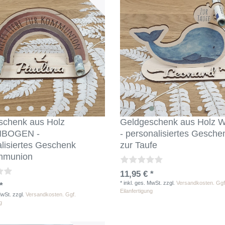
1
1
schenk aus Holz
Geldgeschenk aus Holz 
BOGEN -
- personalisiertes Gesche
lisiertes Geschenk
zur Taufe
mmunion
11,95 € *
*
inkl. ges. MwSt.
zzgl.
Versandkosten. Ggf
*
Eilanfertigung
MwSt.
zzgl.
Versandkosten. Ggf.
g