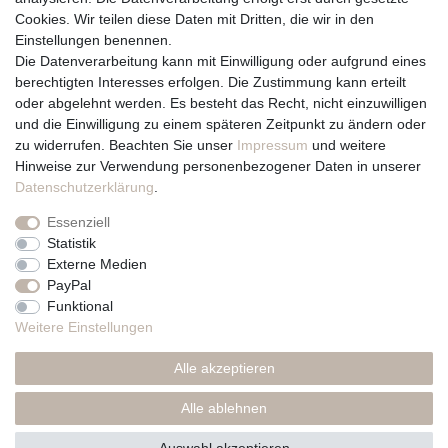
Cookies. Wir teilen diese Daten mit Dritten, die wir in den
Über uns und unsere Kerzen
Einstellungen benennen.
Team
Die Datenverarbeitung kann mit Einwilligung oder aufgrund eines
Unternehmen / Philosophie
berechtigten Interesses erfolgen. Die Zustimmung kann erteilt
Kerzenpflege und Abbrennhinweise
oder abgelehnt werden. Es besteht das Recht, nicht einzuwilligen
Unsere Kerzenlieferanten
und die Einwilligung zu einem späteren Zeitpunkt zu ändern oder
zu widerrufen. Beachten Sie unser
Impressum
und weitere
Du erreichst uns von
Hinweise zur Verwendung personenbezogener Daten in unserer
Montag bis Freitag 10 bis 17 Uhr
Daten­schutz­erklärung
.
Essenziell
Telefonisch und per Whatsapp
Statistik
erreichst Du uns unter:
Externe Medien
PayPal
+49 561 287 907 84
Funktional
Rechtliches
Weitere Einstellungen
Impressum
Alle akzeptieren
AGB
Datenschutzerklärung
Alle ablehnen
* Preise inkl. MwSt., zzgl. Versand(DE)