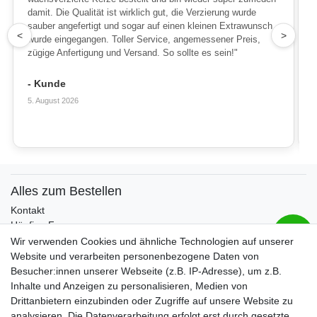
damit. Die Qualität ist wirklich gut, die Verzierung wurde
sauber angefertigt und sogar auf einen kleinen Extrawunsch
1
<
>
wurde eingegangen. Toller Service, angemessener Preis,
zügige Anfertigung und Versand. So sollte es sein!"
- Kunde
5. August 2026
Alles zum Bestellen
Kontakt
Häufige Fragen
Zahlungsmöglichkeiten
Wir verwenden Cookies und ähnliche Technologien auf unserer
Versandbedingungen
Website und verarbeiten personenbezogene Daten von
Widerrufsrecht
Besucher:innen unserer Webseite (z.B. IP-Adresse), um z.B.
Inhalte und Anzeigen zu personalisieren, Medien von
Drittanbietern einzubinden oder Zugriffe auf unsere Website zu
Vertrag widerrufen
analysieren. Die Datenverarbeitung erfolgt erst durch gesetzte