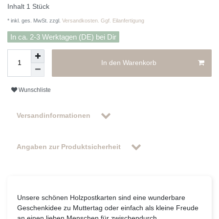
Inhalt
1
Stück
* inkl. ges. MwSt. zzgl.
Versandkosten. Ggf. Eilanfertigung
In ca. 2-3 Werktagen (DE) bei Dir
In den Warenkorb
Wunschliste
Versandinformationen
Angaben zur Produktsicherheit
Unsere schönen Holzpostkarten sind eine wunderbare
Geschenkidee zu Muttertag oder einfach als kleine Freude
an einen lieben Menschen für zwischendurch.