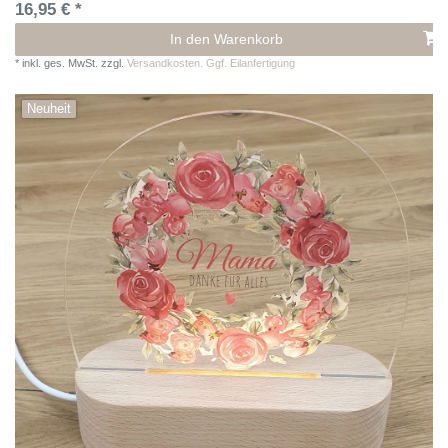
16,95 € *
In den Warenkorb
*
inkl. ges. MwSt.
zzgl.
Versandkosten. Ggf. Eilanfertigung
Neuheit