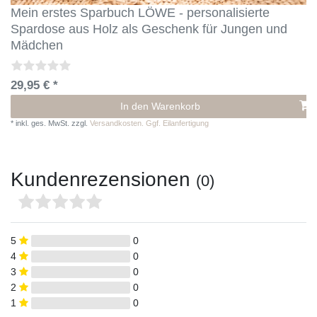
Mein erstes Sparbuch LÖWE - personalisierte
Spardose aus Holz als Geschenk für Jungen und
Mädchen
29,95 € *
In den Warenkorb
*
inkl. ges. MwSt.
zzgl.
Versandkosten. Ggf. Eilanfertigung
Kundenrezensionen
(0)
5
0
4
0
3
0
2
0
1
0