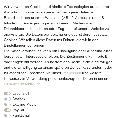
Häufige Fragen
Zahlungsmöglichkeiten
Wir verwenden Cookies und ähnliche Technologien auf unserer
Versandbedingungen
Website und verarbeiten personenbezogene Daten von
Widerrufsrecht
Besucher:innen unserer Webseite (z.B. IP-Adresse), um z.B.
Inhalte und Anzeigen zu personalisieren, Medien von
Drittanbietern einzubinden oder Zugriffe auf unsere Website zu
Vertrag widerrufen
analysieren. Die Datenverarbeitung erfolgt erst durch gesetzte
Cookies. Wir teilen diese Daten mit Dritten, die wir in den
Über uns und unsere Kerzen
Einstellungen benennen.
Team
Die Datenverarbeitung kann mit Einwilligung oder aufgrund eines
Unternehmen / Philosophie
berechtigten Interesses erfolgen. Die Zustimmung kann erteilt
Kerzenpflege und Abbrennhinweise
oder abgelehnt werden. Es besteht das Recht, nicht einzuwilligen
Unsere Kerzenlieferanten
und die Einwilligung zu einem späteren Zeitpunkt zu ändern oder
zu widerrufen. Beachten Sie unser
Impressum
und weitere
Du erreichst uns von
Hinweise zur Verwendung personenbezogener Daten in unserer
Montag bis Freitag 10 bis 17 Uhr
Daten­schutz­erklärung
.
Essenziell
Telefonisch und per Whatsapp
Statistik
erreichst Du uns unter:
Externe Medien
PayPal
+49 561 287 907 84
Funktional