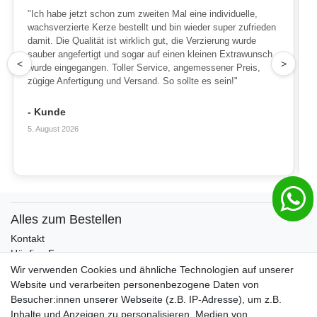
"Ich habe jetzt schon zum zweiten Mal eine individuelle,
wachsverzierte Kerze bestellt und bin wieder super zufrieden
damit. Die Qualität ist wirklich gut, die Verzierung wurde
sauber angefertigt und sogar auf einen kleinen Extrawunsch
1
<
>
wurde eingegangen. Toller Service, angemessener Preis,
zügige Anfertigung und Versand. So sollte es sein!"
- Kunde
5. August 2026
Alles zum Bestellen
Kontakt
Häufige Fragen
Zahlungsmöglichkeiten
Wir verwenden Cookies und ähnliche Technologien auf unserer
Versandbedingungen
Website und verarbeiten personenbezogene Daten von
Widerrufsrecht
Besucher:innen unserer Webseite (z.B. IP-Adresse), um z.B.
Inhalte und Anzeigen zu personalisieren, Medien von