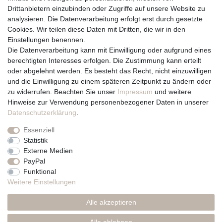
Drittanbietern einzubinden oder Zugriffe auf unsere Website zu
Vertrag widerrufen
analysieren. Die Datenverarbeitung erfolgt erst durch gesetzte
Cookies. Wir teilen diese Daten mit Dritten, die wir in den
Über uns und unsere Kerzen
Einstellungen benennen.
Team
Die Datenverarbeitung kann mit Einwilligung oder aufgrund eines
Unternehmen / Philosophie
berechtigten Interesses erfolgen. Die Zustimmung kann erteilt
Kerzenpflege und Abbrennhinweise
oder abgelehnt werden. Es besteht das Recht, nicht einzuwilligen
Unsere Kerzenlieferanten
und die Einwilligung zu einem späteren Zeitpunkt zu ändern oder
zu widerrufen. Beachten Sie unser
Impressum
und weitere
Du erreichst uns von
Hinweise zur Verwendung personenbezogener Daten in unserer
Montag bis Freitag 10 bis 17 Uhr
Daten­schutz­erklärung
.
Essenziell
Telefonisch und per Whatsapp
Statistik
erreichst Du uns unter:
Externe Medien
PayPal
+49 561 287 907 84
Funktional
Rechtliches
Weitere Einstellungen
Impressum
Alle akzeptieren
AGB
Datenschutzerklärung