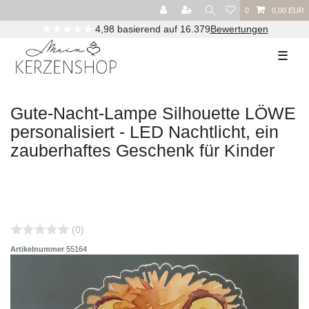
0
0,00 EUR
★★★★★
4,98 basierend auf 16.379
Bewertungen
Versandkostenfrei ab 29,00€ (DE) / 90,00€ (AT)
☰
Gute-Nacht-Lampe Silhouette LÖWE
personalisiert - LED Nachtlicht, ein
zauberhaftes Geschenk für Kinder
(0)
Artikelnummer
55164